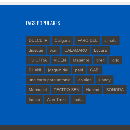
TAGS POPULARES
DULCE IR
Caligaris
FARO DEL
cimafu
diosque
A.n.
CALAMARO
Locura
TU OTRA
VICEN
Matambr
breit
iorio
CHANI
joaquin del
pabl
GABI
una carta para antonia
las alas
juandy
Marcapiel
TEATRO SEN
Nonino
SONORA
fausto
Alan Trezz
mafa