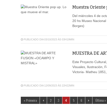
Muestra Oriente 
Del miércoles 4 de oc
20 hs Museo Nacional d
Borges)
PUBLICADO DIA 03/10/2023 ÀS 03H19MIN
MUESTRA DE AR
Este Proyecto Cultural,
Visuales, Ilustración, 
Victoria- Matheu 1851,
PUBLICADO DIA 12/09/2023 ÀS 22H22MIN
« Primeira
2
3
4
5
6
Última »