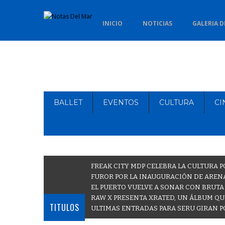
INICIO
NOTICIAS
GALERIA D
BALLET
EVENTOS
CULTURA
CI
FREAK CITY MDP CELEBRA LA CULTURA P
FUROR POR LA INAUGURACIÓN DE ARENA
EL PUERTO VUELVE A SONAR CON BRUTA
RAW X PRESENTA XRATED, UN ÁLBUM QU
TITULOS
ULTIMAS ENTRADAS PARA SERU GIRAN P