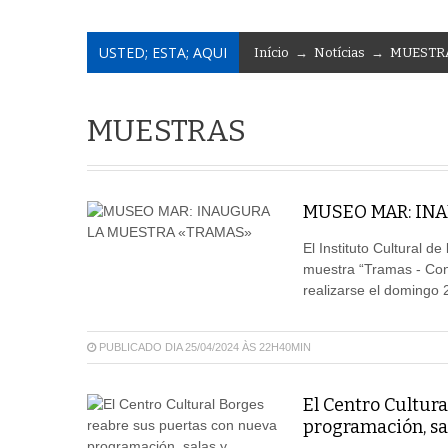
USTED; ESTA; AQUI
Início
→
Notícias
→
MUESTR
MUESTRAS
MUSEO MAR: IN
El Instituto Cultural d
muestra “Tramas - Conf
realizarse el domingo
PUBLICADO DIA 25/04/2024 ÀS 22H40MIN
El Centro Cultur
programación, sa