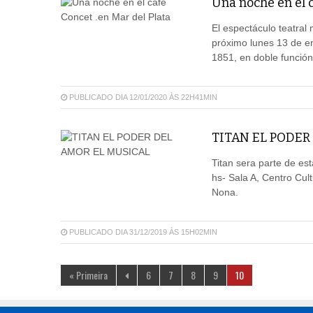
Una noche en el c
El espectáculo teatral
próximo lunes 13 de en
1851, en doble función
PUBLICADO DIA 12/01/2020 ÀS 22H41MIN
TITAN EL PODER
Titan sera parte de es
hs- Sala A, Centro Cul
Nona.
PUBLICADO DIA 31/12/2019 ÀS 15H02MIN
« Primeira
6
7
8
9
10