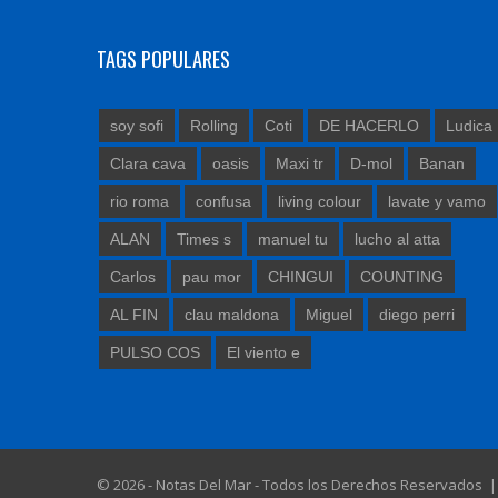
TAGS POPULARES
soy sofi
Rolling
Coti
DE HACERLO
Ludica
Clara cava
oasis
Maxi tr
D-mol
Banan
rio roma
confusa
living colour
lavate y vamo
ALAN
Times s
manuel tu
lucho al atta
Carlos
pau mor
CHINGUI
COUNTING
AL FIN
clau maldona
Miguel
diego perri
PULSO COS
El viento e
© 2026 - Notas Del Mar - Todos los Derechos Reservados 