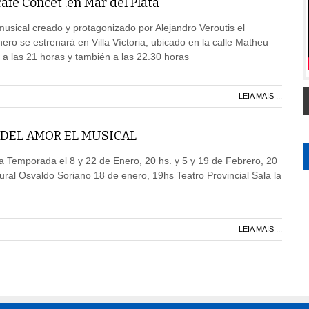
afé Concet .en Mar del Plata
 musical creado y protagonizado por Alejandro Veroutis el
ero se estrenará en Villa Víctoria, ubicado en la calle Matheu
 a las 21 horas y también a las 22.30 horas
LEIA MAIS ...
 DEL AMOR EL MUSICAL
ta Temporada el 8 y 22 de Enero, 20 hs. y 5 y 19 de Febrero, 20
tural Osvaldo Soriano 18 de enero, 19hs Teatro Provincial Sala la
LEIA MAIS ...