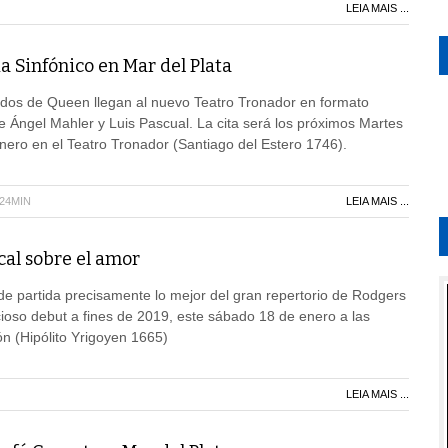
LEIA MAIS ...
 Sinfónico en Mar del Plata
dos de Queen llegan al nuevo Teatro Tronador en formato
e Ángel Mahler y Luis Pascual. La cita será los próximos Martes
nero en el Teatro Tronador (Santiago del Estero 1746).
H24MIN
LEIA MAIS ...
cal sobre el amor
 partida precisamente lo mejor del gran repertorio de Rodgers
icioso debut a fines de 2019, este sábado 18 de enero a las
ón (Hipólito Yrigoyen 1665)
LEIA MAIS ...