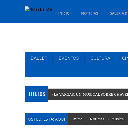
INICIO
NOTICIAS
GALERIA D
BALLET
EVENTOS
CULTURA
CI
TITULOS
«
L
A
V
A
R
G
A
S
,
U
N
M
U
S
I
C
A
L
S
O
B
R
E
C
H
A
V
E
USTED; ESTA; AQUI
Início
→
Notícias
→
Musical