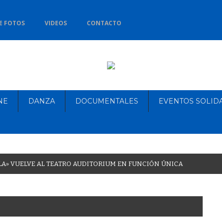
E FOTOS
VIDEOS
CONTACTO
NE
DANZA
DOCUMENTALES
EVENTOS SOLID
L
A
»
V
U
E
L
V
E
A
L
T
E
A
T
R
O
A
U
D
I
T
O
R
I
U
M
E
N
F
U
N
C
I
Ó
N
Ú
N
I
C
A