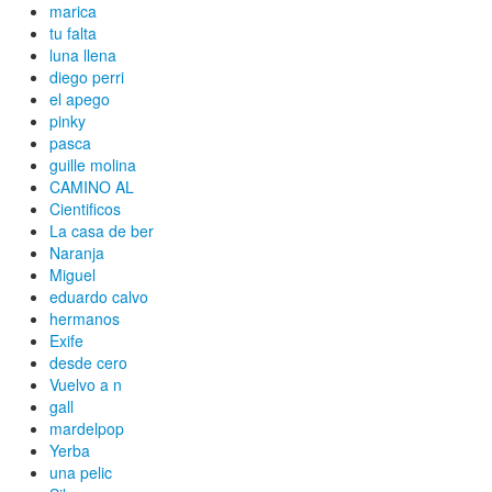
marica
tu falta
luna llena
diego perri
el apego
pinky
pasca
guille molina
CAMINO AL
Cientificos
La casa de ber
Naranja
Miguel
eduardo calvo
hermanos
Exife
desde cero
Vuelvo a n
gall
mardelpop
Yerba
una pelic