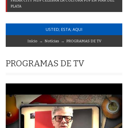
F
R
E
A
K
C
I
T
Y
M
D
P
C
E
L
E
B
R
A
L
A
C
U
L
T
U
R
A
P
O
P
E
N
M
A
R
D
E
L
P
L
A
T
A
USTED; ESTA; AQUI
Início
→
Notícias
→
PROGRAMAS DE TV
PROGRAMAS DE TV