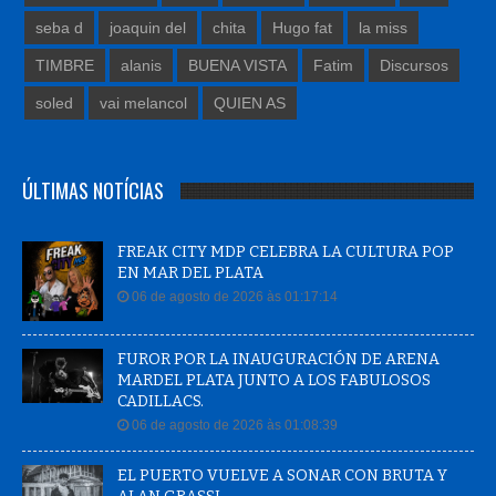
seba d
joaquin del
chita
Hugo fat
la miss
TIMBRE
alanis
BUENA VISTA
Fatim
Discursos
soled
vai melancol
QUIEN AS
ÚLTIMAS NOTÍCIAS
FREAK CITY MDP CELEBRA LA CULTURA POP
EN MAR DEL PLATA
06 de agosto de 2026 às 01:17:14
FUROR POR LA INAUGURACIÓN DE ARENA
MARDEL PLATA JUNTO A LOS FABULOSOS
CADILLACS.
06 de agosto de 2026 às 01:08:39
EL PUERTO VUELVE A SONAR CON BRUTA Y