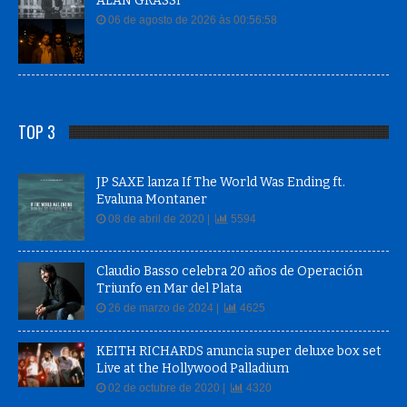
ALAN GRASSI
06 de agosto de 2026 às 00:56:58
TOP 3
JP SAXE lanza If The World Was Ending ft.
Evaluna Montaner
08 de abril de 2020 |
5594
Claudio Basso celebra 20 años de Operación
Triunfo en Mar del Plata
26 de marzo de 2024 |
4625
KEITH RICHARDS anuncia super deluxe box set
Live at the Hollywood Palladium
02 de octubre de 2020 |
4320