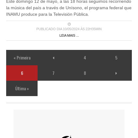
Este domingo 12 de mayo, a las 18 horas seguimos recorriendo
la música del país a través de Unísono, el programa federal que
INAMU produce para la Televisión Pública.
PUBLICADO DIA 10/05/2024 ÀS 22H35MIN
LEIA MAIS ...
« Primeira
4
5
6
7
8
Última »