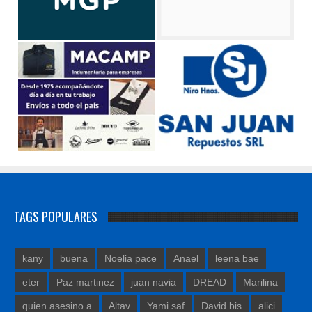
TAGS POPULARES
kany
buena
Noelia pace
Anael
leena bae
eter
Paz martinez
juan navia
DREAD
Marilina
quien asesino a
Altav
Yami saf
David bis
alici