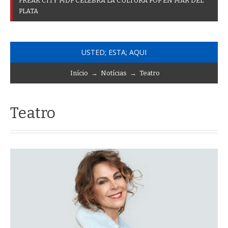
F
R
E
A
K
C
I
T
Y
M
D
P
C
E
L
E
B
R
A
L
A
C
U
L
T
U
R
A
P
O
P
E
N
M
A
R
D
E
L
P
L
A
T
A
USTED; ESTA; AQUI
Início
→
Notícias
→
Teatro
Teatro