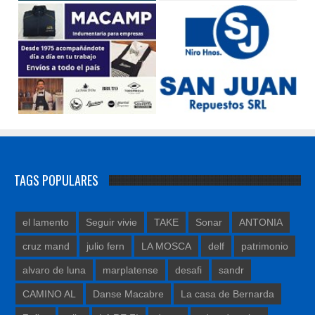
TAGS POPULARES
el lamento
Seguir vivie
TAKE
Sonar
ANTONIA
cruz mand
julio fern
LA MOSCA
delf
patrimonio
alvaro de luna
marplatense
desafi
sandr
CAMINO AL
Danse Macabre
La casa de Bernarda