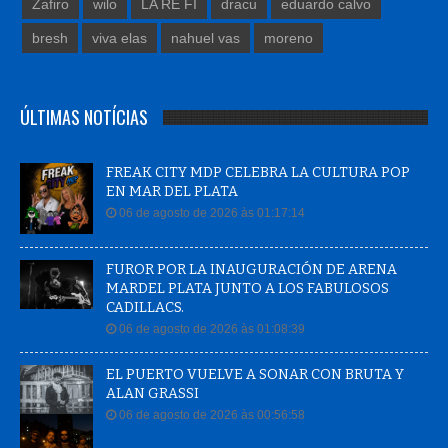
Zafiro
wilo
LA RE FI
dracu
eduardo calvo
bresh
viva elas
nahuel vas
moreno
ÚLTIMAS NOTÍCIAS
FREAK CITY MDP CELEBRA LA CULTURA POP
EN MAR DEL PLATA
06 de agosto de 2026 às 01:17:14
FUROR POR LA INAUGURACIÓN DE ARENA
MARDEL PLATA JUNTO A LOS FABULOSOS
CADILLACS.
06 de agosto de 2026 às 01:08:39
EL PUERTO VUELVE A SONAR CON BRUTA Y
ALAN GRASSI
06 de agosto de 2026 às 00:56:58