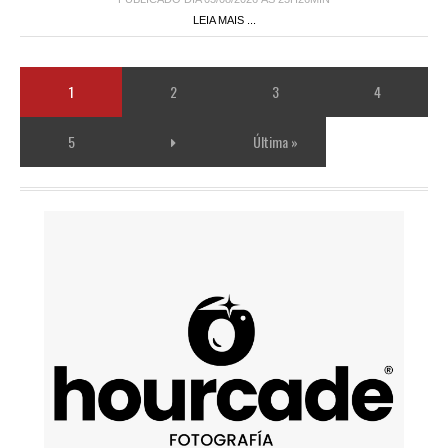
LEIA MAIS ...
1
2
3
4
5
Última »