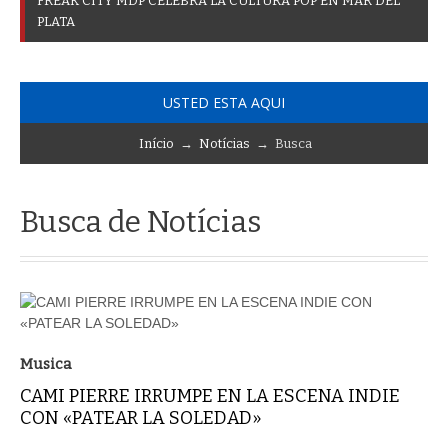
F
R
E
A
K
C
I
T
Y
M
D
P
C
E
L
E
B
R
A
L
A
C
U
L
T
U
R
A
P
O
P
E
N
M
A
R
D
E
L
P
L
A
T
A
USTED ESTA AQUI
Início
→
Notícias
→ Busca
Busca de Notícias
Musica
CAMI PIERRE IRRUMPE EN LA ESCENA INDIE
CON «PATEAR LA SOLEDAD»