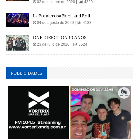
02 de octubre de 2020 |
4320
La Ponderosa Rock and Roll
04 de agosto de 2020 |
4183
ONE DIRECTION 10 AÑOS
23 de julio de 2020 |
3524
PUBLICIDADES