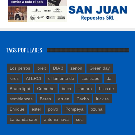
TAGS POPULARES
Los perros
breit
DIA 3
zenon
Green day
kiroz
ATERCI
el lamento de
Los trape
dali
Bruno lippi
Como he
beca
tamara
hijos de
semblanzas
Beres
art en
Cacho
luck ra
Enrique
estel
polvo
Pompeya
ozuna
La banda sabi
antonia nava
suci