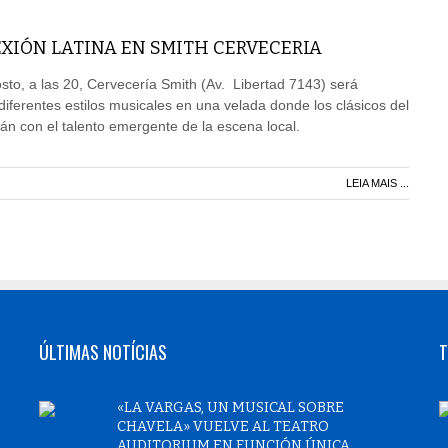
XIÓN LATINA EN SMITH CERVECERIA
to, a las 20, Cervecería Smith (Av. Libertad 7143) será
diferentes estilos musicales en una velada donde los clásicos del
rán con el talento emergente de la escena local.
LEIA MAIS ...
ÚLTIMAS NOTÍCIAS
T
«LA VARGAS, UN MUSICAL SOBRE
CHAVELA» VUELVE AL TEATRO
AUDITORIUM EN FUNCIÓN ÚNICA