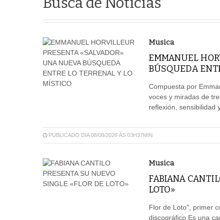
Busca de Notícias
Musica
EMMANUEL HORV
BÚSQUEDA ENTRE
Compuesta por Emmanue
voces y miradas de tre
reflexión, sensibilida
PUBLICADO DIA 08/08/2026 ÀS 03H37MIN
Musica
FABIANA CANTIL
LOTO»
Flor de Loto", primer c
discográfico.Es una c