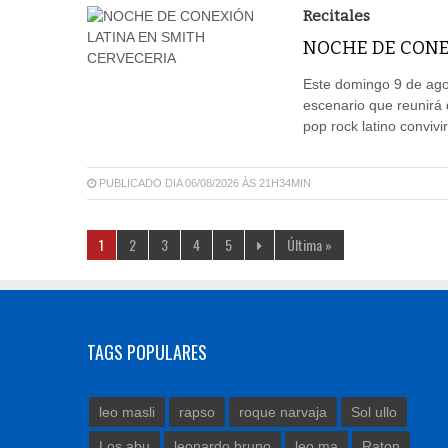
Recitales
NOCHE DE CONE
Este domingo 9 de agos
escenario que reunirá 
pop rock latino convivi
PUBLICADO DIA 06/08/2026 ÀS 21H34MIN
1
2
3
4
5
Última »
TAGS POPULARES
leo masli
rapso
roque narvaja
Sol ullo
Los abu
leonardo bruno
leo ma
Raton