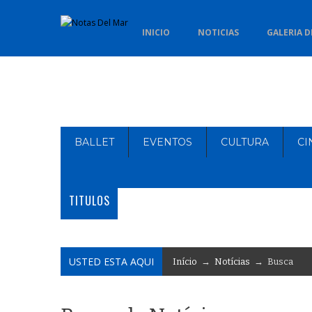
INICIO
NOTICIAS
GALERIA D
BALLET
EVENTOS
CULTURA
CI
TITULOS
USTED ESTA AQUI
Início
→
Notícias
→ Busca