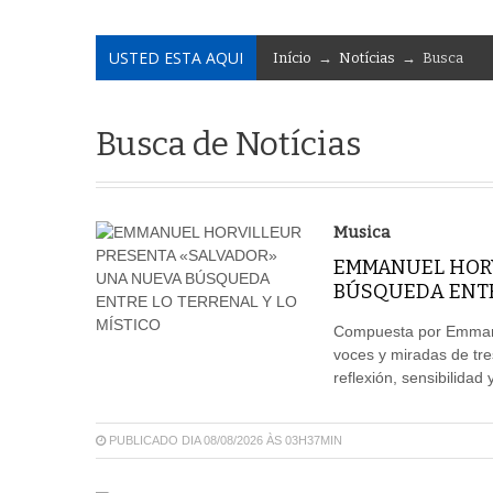
USTED ESTA AQUI
Início
→
Notícias
→ Busca
Busca de Notícias
Musica
EMMANUEL HORV
BÚSQUEDA ENTRE
Compuesta por Emmanue
voces y miradas de tre
reflexión, sensibilida
PUBLICADO DIA 08/08/2026 ÀS 03H37MIN