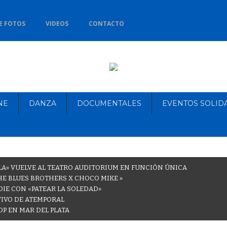
E FOTOS
VIDEOS
CONTACTO
NE
DANZA
DOCUMENTALES
EVENTOS SOLID
LA» VUELVE AL TEATRO AUDITORIUM EN FUNCIÓN ÚNICA
THE BLUES BROTHERS X CHOCO MIKE »
DIE CON «PATEAR LA SOLEDAD»
VIVO DE ATEMPORAL
OP EN MAR DEL PLATA