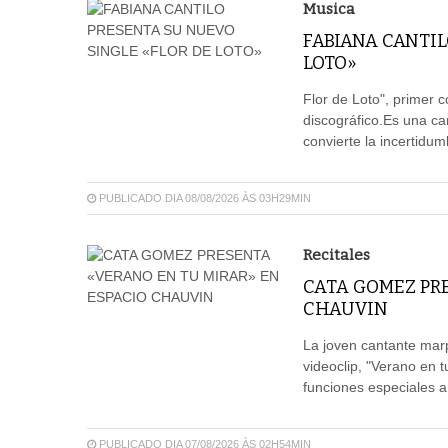
Musica
FABIANA CANTIL
LOTO»
Flor de Loto", primer c
discográfico.Es una c
convierte la incertidum
PUBLICADO DIA 08/08/2026 ÀS 03H29MIN
Recitales
CATA GOMEZ PR
CHAUVIN
La joven cantante mar
videoclip, "Verano en 
funciones especiales a
PUBLICADO DIA 07/08/2026 ÀS 02H54MIN