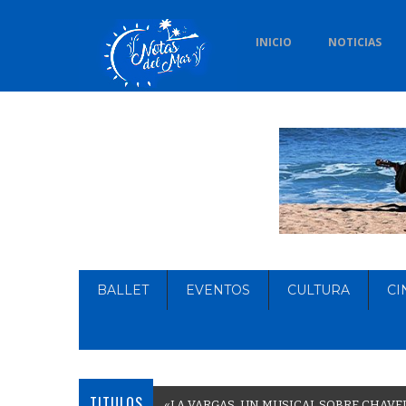
INICIO
NOTICIAS
BALLET
EVENTOS
CULTURA
CI
TITULOS
«
L
A
V
A
R
G
A
S
,
U
N
M
U
S
I
C
A
L
S
O
B
R
E
C
H
A
V
E