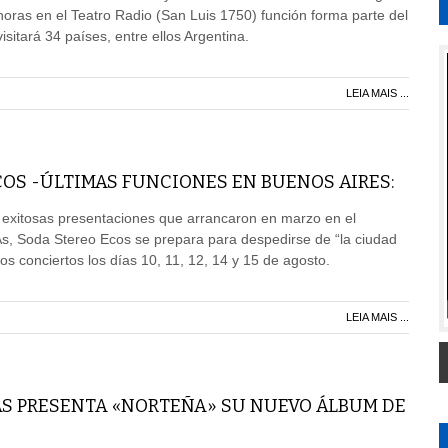
horas en el Teatro Radio (San Luis 1750) función forma parte del
sitará 34 países, entre ellos Argentina.
LEIA MAIS ...
OS -ÚLTIMAS FUNCIONES EN BUENOS AIRES:
 exitosas presentaciones que arrancaron en marzo en el
As, Soda Stereo Ecos se prepara para despedirse de “la ciudad
imos conciertos los días 10, 11, 12, 14 y 15 de agosto.
LEIA MAIS ...
AS PRESENTA «NORTEÑA» SU NUEVO ÁLBUM DE