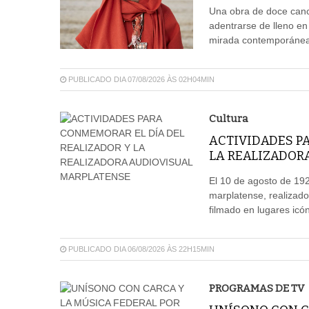
Una obra de doce canci
adentrarse de lleno en
mirada contemporánea,
PUBLICADO DIA 07/08/2026 ÀS 02H04MIN
Cultura
ACTIVIDADES P
LA REALIZADOR
El 10 de agosto de 192
marplatense, realizado
filmado en lugares icón
PUBLICADO DIA 06/08/2026 ÀS 22H15MIN
PROGRAMAS DE TV