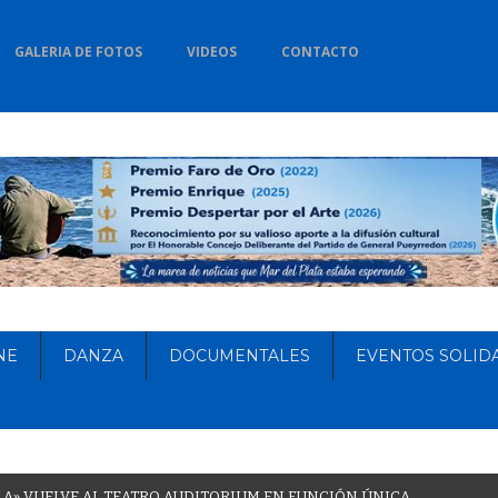
GALERIA DE FOTOS
VIDEOS
CONTACTO
NE
DANZA
DOCUMENTALES
EVENTOS SOLID
L
A
»
V
U
E
L
V
E
A
L
T
E
A
T
R
O
A
U
D
I
T
O
R
I
U
M
E
N
F
U
N
C
I
Ó
N
Ú
N
I
C
A