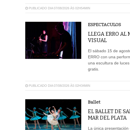
PUBLICADO DIA 07/08/2026 ÀS 02H54MIN
ESPECTACULOS
LLEGA ERRO AL
VISUAL
El sábado 15 de agosto
ERRO con una performa
una escultura de luces
gratis.
PUBLICADO DIA 07/08/2026 ÀS 02H34MIN
Ballet
EL BALLET DE S
MAR DEL PLATA
La única presentación d