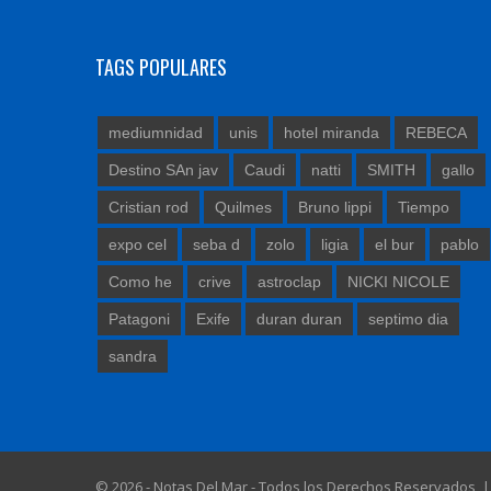
TAGS POPULARES
mediumnidad
unis
hotel miranda
REBECA
Destino SAn jav
Caudi
natti
SMITH
gallo
Cristian rod
Quilmes
Bruno lippi
Tiempo
expo cel
seba d
zolo
ligia
el bur
pablo
Como he
crive
astroclap
NICKI NICOLE
Patagoni
Exife
duran duran
septimo dia
sandra
© 2026 - Notas Del Mar - Todos los Derechos Reservados 