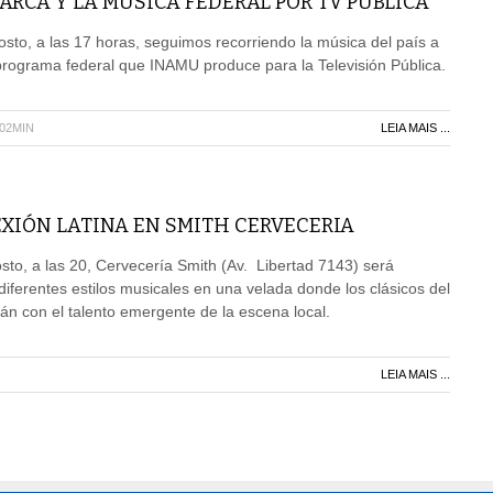
RCA Y LA MÚSICA FEDERAL POR TV PÚBLICA
sto, a las 17 horas, seguimos recorriendo la música del país a
programa federal que INAMU produce para la Televisión Pública.
H02MIN
LEIA MAIS ...
XIÓN LATINA EN SMITH CERVECERIA
to, a las 20, Cervecería Smith (Av. Libertad 7143) será
diferentes estilos musicales en una velada donde los clásicos del
rán con el talento emergente de la escena local.
LEIA MAIS ...