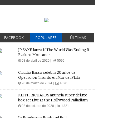
FACEBOOK
POPULARES
ÚLTIMAS
JP SAXE lanza If The World Was Ending ft.
Evaluna Montaner
08 de abril de 2020 |
5596
Claudio Basso celebra 20 años de
Operación Triunfo en Mar del Plata
26 de marzo de 2024 |
4626
KEITH RICHARDS anuncia super deluxe
box set Live at the Hollywood Palladium
02 de octubre de 2020 |
4321
La Ponderosa Rock and Roll