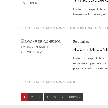
UNÍSONO CON CA
Es te domingo 9 de ago
través de Unísono, el 
PUBLICADO DIA 06/08/2026 ÀS 21H48MIN | ATUALIZADO DIA ÀS 22
Recitales
NOCHE DE CONE
Este domingo 9 de agos
escenario que reunirá 
pop rock latino convivi
PUBLICADO DIA 06/08/2026 ÀS 21H34MIN
1
2
3
4
5
Última »