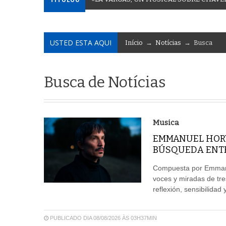
USTED ESTA AQUI
Início
→
Notícias
→ Busca
Busca de Notícias
Musica
EMMANUEL HORV
BÚSQUEDA ENTRE
Compuesta por Emmanue
voces y miradas de tre
reflexión, sensibilida
PUBLICADO DIA 08/08/2026 ÀS 03H37MIN