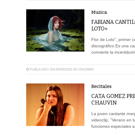
Musica
FABIANA CANTIL
LOTO»
Flor de Loto", primer c
discográfico.Es una c
convierte la incertidum
PUBLICADO DIA 08/08/2026 ÀS 03H29MIN
Recitales
CATA GOMEZ PR
CHAUVIN
La joven cantante mar
videoclip, "Verano en 
funciones especiales a