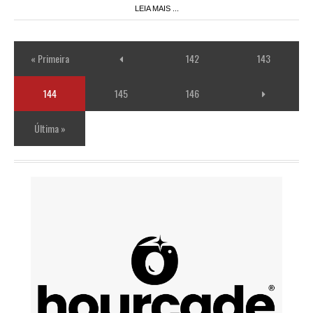
LEIA MAIS ...
« Primeira
142
143
144
145
146
Última »