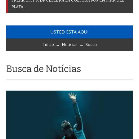
F
R
E
A
K
C
I
T
Y
M
D
P
C
E
L
E
B
R
A
L
A
C
U
L
T
U
R
A
P
O
P
E
N
M
A
R
D
E
L
P
L
A
T
A
USTED ESTA AQUI
Início
→
Notícias
→ Busca
Busca de Notícias