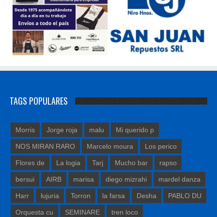
TAGS POPULARES
Morris
Jorge roja
malu
Mi querido p
NOS MIRAN RARO
Marcelo moura
Los perico
Flores de
La logia
Tarj
Mucho bar
rapso
bersui
AIRB
marisa
diego mizrahi
mardel danza
Harr
lujuria
Torron
la farsa
Desha
PABLO DU
Orquesta cu
SEMINARE
tren loco