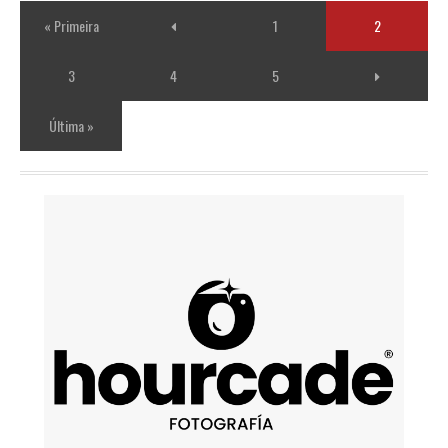
« Primeira
1
2
3
4
5
Última »