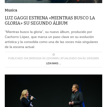
Musica
LUZ GAGGI ESTRENA «MIENTRAS BUSCO LA
GLORIA» SU SEGUNDO ÁLBUM
“Mientras busco la gloria”, su nuevo álbum, producido por
Cachorro López, que marca un paso clave en su evolución
artística y la consolida como una de las voces más singulares
de la escena actual.
PUBLICADO DIA 28/05/2026 ÀS 22H34MIN | ATUALIZADO DIA ÀS 10H52MIN
LEIA MAIS ...