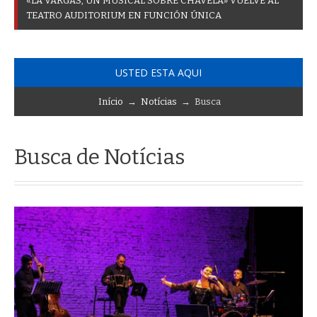
«
L
A
V
A
R
G
A
S
,
U
N
M
U
S
I
C
A
L
S
O
B
R
E
C
H
A
V
E
L
A
»
V
U
E
L
V
E
A
L
T
E
A
T
R
O
A
U
D
I
T
O
R
I
U
M
E
N
F
U
N
C
I
Ó
N
Ú
N
I
C
A
USTED ESTA AQUI
Início
→
Notícias
→ Busca
Busca de Notícias