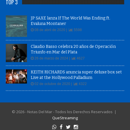
TOP 3
JP SAXE lanza If The World Was Ending ft.
Evaluna Montaner
08 de abril de 2020 |
5598
Claudio Basso celebra 20 años de Operación
Triunfo en Mar del Plata
26 de marzo de 2024 |
4627
KEITH RICHARDS anuncia super deluxe box set
Live at the Hollywood Palladium
02 de octubre de 2020 |
4322
© 2026 - Notas Del Mar - Todos los Derechos Reservados |
QueStreaming