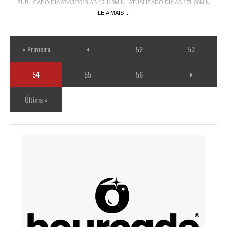
PUBLICADO DIA 07/03/2019 ÀS 15H13MIN | ATUALIZADO DIA ÀS 17H00MIN
LEIA MAIS ...
« Primeira
52
53
54
55
56
Última »