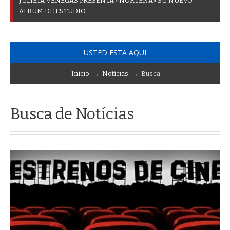
J
U
L
I
E
T
A
V
E
N
E
G
A
S
P
R
E
S
E
N
T
A
«
N
O
R
T
E
Ñ
A
»
S
U
N
U
E
V
O
Á
L
B
U
M
D
E
E
S
T
U
D
I
O
USTED ESTA AQUI
Início
→
Notícias
→ Busca
Busca de Notícias