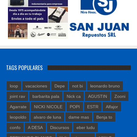
TAGS POPULARES
loop
vacaciones
Depe
not bi
leonardo bruno
joint rav
barbarita pala
Nick ca
AGUSTIN
Zooni
Agarrate
NICKI NICOLE
POPI
ESTR
Alfajor
leopoldo
alvaro de luna
dame mas
Benja to
confo
A DESA
Discursos
eber ludu