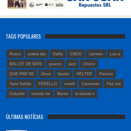
TAGS POPULARES
Rocco
julieta dia
Dalila
CNCO
carmen
Los a
BALLET DE MOS
guarco
jazz
Choco
QUE PAR DE
2love
fausto
HELTER
Pericos
Yami Safdie
FERELLO
crivell
Camioner
Paz ma
Columbi
mondo he
Beres
la banda s
ÚLTIMAS NOTÍCIAS
«LA VARGAS, UN MUSICAL SOBRE CHAVELA»