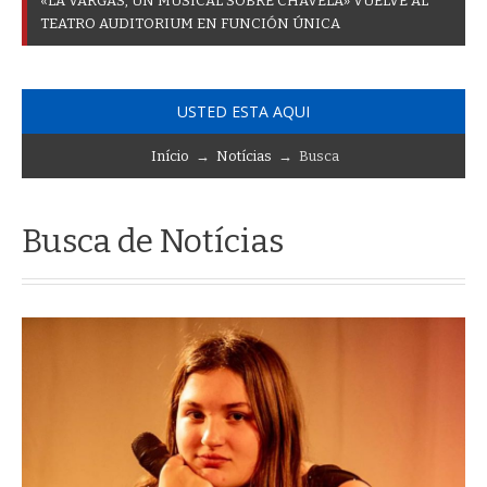
B
A
J
O
T
I
E
R
R
_
USTED ESTA AQUI
Início
→
Notícias
→ Busca
Busca de Notícias