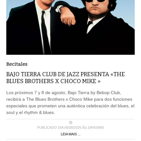
Recitales
BAJO TIERRA CLUB DE JAZZ PRESENTA «THE
BLUES BROTHERS X CHOCO MIKE »
Los próximos 7 y 8 de agosto, Bajo Tierra by Bebop Club,
recibirá a The Blues Brothers x Choco Mike para dos funciones
especiales que prometen una auténtica celebración del blues, el
soul y el rhythm & blues.
PUBLICADO DIA 06/08/2026 ÀS 19H53MIN
LEIA MAIS ...