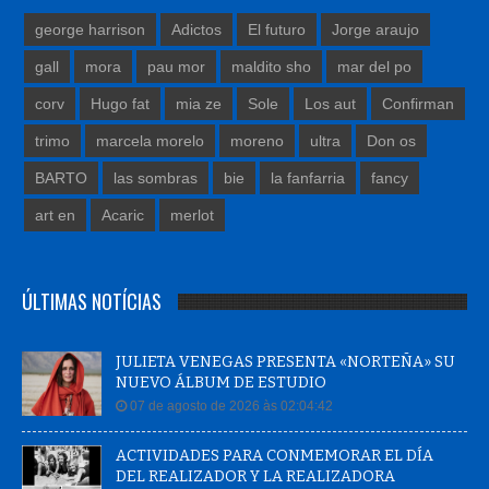
george harrison
Adictos
El futuro
Jorge araujo
gall
mora
pau mor
maldito sho
mar del po
corv
Hugo fat
mia ze
Sole
Los aut
Confirman
trimo
marcela morelo
moreno
ultra
Don os
BARTO
las sombras
bie
la fanfarria
fancy
art en
Acaric
merlot
ÚLTIMAS NOTÍCIAS
JULIETA VENEGAS PRESENTA «NORTEÑA» SU
NUEVO ÁLBUM DE ESTUDIO
07 de agosto de 2026 às 02:04:42
ACTIVIDADES PARA CONMEMORAR EL DÍA
DEL REALIZADOR Y LA REALIZADORA