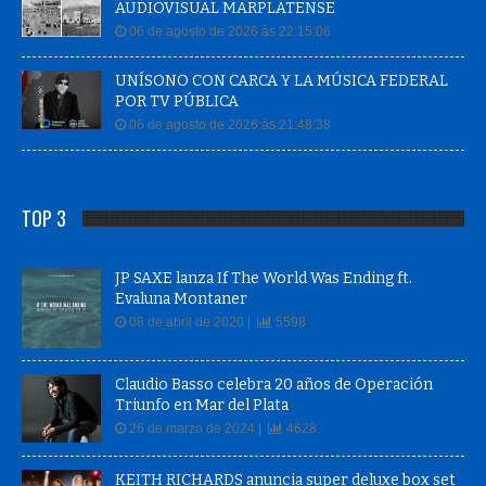
AUDIOVISUAL MARPLATENSE
06 de agosto de 2026 às 22:15:06
UNÍSONO CON CARCA Y LA MÚSICA FEDERAL
POR TV PÚBLICA
06 de agosto de 2026 às 21:48:38
TOP 3
JP SAXE lanza If The World Was Ending ft.
Evaluna Montaner
08 de abril de 2020 |
5598
Claudio Basso celebra 20 años de Operación
Triunfo en Mar del Plata
26 de marzo de 2024 |
4628
KEITH RICHARDS anuncia super deluxe box set