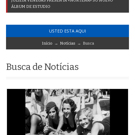
J
U
L
I
E
T
A
V
E
N
E
G
A
S
P
R
E
S
E
N
T
A
«
N
O
R
T
E
Ñ
A
»
S
U
N
U
E
V
O
Á
L
B
U
M
D
E
E
S
T
U
D
I
O
USTED ESTA AQUI
Início
→
Notícias
→ Busca
Busca de Notícias