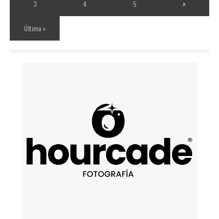
3
4
5
Última »