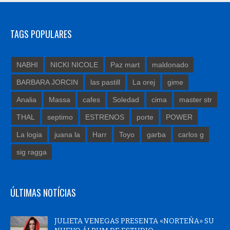
TAGS POPULARES
NABHI
NICKI NICOLE
Paz mart
maldonado
BARBARA JORCIN
las pastill
La orej
gime
Analia
Massa
cafes
Soledad
cima
master str
THAL
septimo
ESTRENOS
porte
POWER
La logia
juana la
Harr
Toyo
garba
carlos g
sig ragga
ÚLTIMAS NOTÍCIAS
JULIETA VENEGAS PRESENTA «NORTEÑA» SU