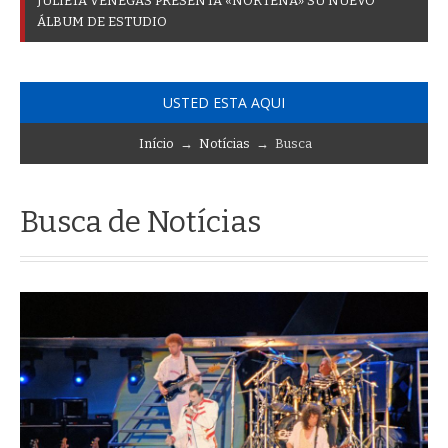
J
U
L
I
E
T
A
V
E
N
E
G
A
S
P
R
E
S
E
N
T
A
«
N
O
R
T
E
Ñ
A
»
S
U
N
U
E
V
O
Á
L
B
U
M
D
E
E
S
T
U
D
I
O
USTED ESTA AQUI
Início
→
Notícias
→ Busca
Busca de Notícias