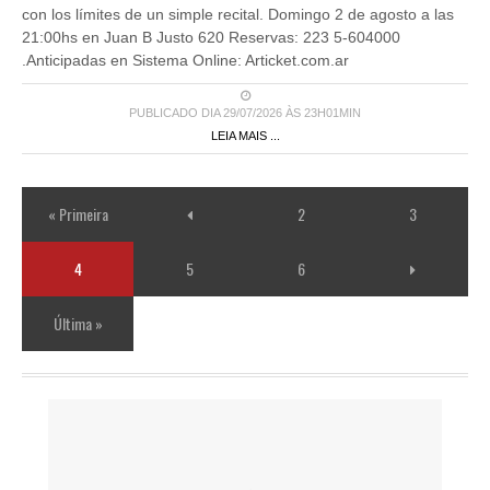
con los límites de un simple recital. Domingo 2 de agosto a las
21:00hs en Juan B Justo 620 Reservas: 223 5-604000
.Anticipadas en Sistema Online: Articket.com.ar
PUBLICADO DIA 29/07/2026 ÀS 23H01MIN
LEIA MAIS ...
« Primeira
2
3
4
5
6
Última »