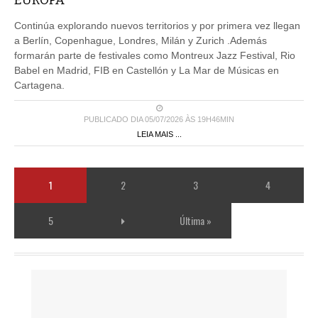
Continúa explorando nuevos territorios y por primera vez llegan
a Berlín, Copenhague, Londres, Milán y Zurich .Además
formarán parte de festivales como Montreux Jazz Festival, Rio
Babel en Madrid, FIB en Castellón y La Mar de Músicas en
Cartagena.
PUBLICADO DIA 05/07/2026 ÀS 19H46MIN
LEIA MAIS ...
1
2
3
4
5
Última »