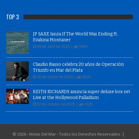
TOP 3
JP SAXE lanza If The World Was Ending ft.
Evaluna Montaner
08 de abril de 2020 |
5594
Claudio Basso celebra 20 años de Operación
Triunfo en Mar del Plata
26 de marzo de 2024 |
4625
KEITH RICHARDS anuncia super deluxe box set
Live at the Hollywood Palladium
02 de octubre de 2020 |
4320
© 2026 - Notas Del Mar - Todos los Derechos Reservados |