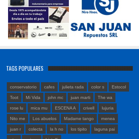
TAGS POPULARES
conservatorio
cafes
julieta rada
color s
Estocol
Toot
Mi Vida
john mc
juan marti
The wa
rose lu
mica mu
ESCENA A
crivell
lujuria
Nito me
Los abuelos
Madame tango
menea
juan r
colecta
la h no
los tipito
laguna pai