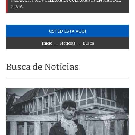
F
R
E
A
K
C
I
T
Y
M
D
P
C
E
L
E
B
R
A
L
A
C
U
L
T
U
R
A
P
O
P
E
N
M
A
R
D
E
L
P
L
A
T
A
USTED ESTA AQUI
Início
→
Notícias
→ Busca
Busca de Notícias