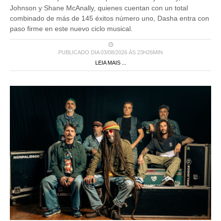
Johnson y Shane McAnally, quienes cuentan con un total
combinado de más de 145 éxitos número uno, Dasha entra con
paso firme en este nuevo ciclo musical.
PUBLICADO DIA 03/08/2026 ÀS 23H26MIN
LEIA MAIS ...