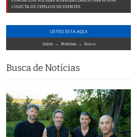
F
U
N
D
A
C
I
Ó
N
S
O
L
M
Á
S
S
O
N
R
I
S
A
S
L
A
N
Z
A
U
N
A
N
U
E
V
A
C
O
L
E
C
T
A
D
E
C
E
P
I
L
L
O
S
D
E
D
I
E
N
T
E
S
USTED ESTA AQUI
Início
→
Notícias
→ Busca
Busca de Notícias