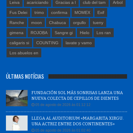
Leiva
acariciando
Gracias a l
club del tam
Arbol
Fus Delei
trimo
confirma
MOMEX
Exif
Ranche
moon
Chabuca
orgullo
tueny
gimena
ROJOBA
Sangre gi
Hielo
Los ran
caligaris si
COUNTING
lavate y vamo
Los abuelos en
ÚLTIMAS NOTÍCIAS
FUNDACIÓN SOL MÁS SONRISAS LANZA UNA
NUEVA COLECTA DE CEPILLOS DE DIENTES
05 de agosto de 2026 às 01:12:12
LLEGA AL AUDITORIUM «MARGARITA XIRGU.
UNA ACTRIZ ENTRE DOS CONTINENTES»
05 de agosto de 2026 às 01:02:40