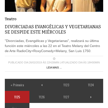
Teatro
DIVORCIADAS EVANGÉLICAS Y VEGETARIANAS
SE DESPIDE ESTE MIÉRCOLES
"Divorciadas, Evangélicas y Vegetarianas", realizará su última
función este miércoles a las 22 en el Teatro Melany del Centro
de Arte RadioCity+RoxyComedy+Melany, San Luis 1750.
PUBLICADO DIA 26/02/2019 ÀS 22H26MIN | ATUALIZADO DIA ÀS 18H00MIN
LEIA MAIS ...
« Primeira
1123
1124
1125
1126
1127