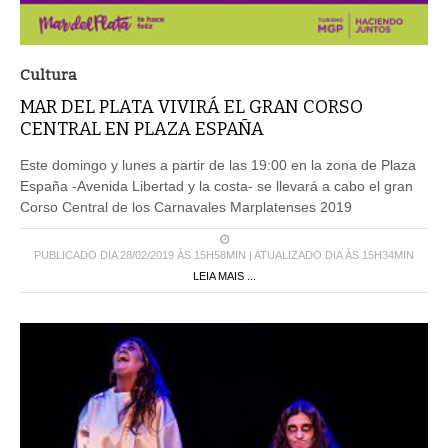
Cultura
MAR DEL PLATA VIVIRÁ EL GRAN CORSO
CENTRAL EN PLAZA ESPAÑA
Este domingo y lunes a partir de las 19:00 en la zona de Plaza
España -Avenida Libertad y la costa- se llevará a cabo el gran
Corso Central de los Carnavales Marplatenses 2019
PUBLICADO DIA 28/02/2019 ÀS 15H58MIN | ATUALIZADO DIA ÀS 15H34MIN
LEIA MAIS ...