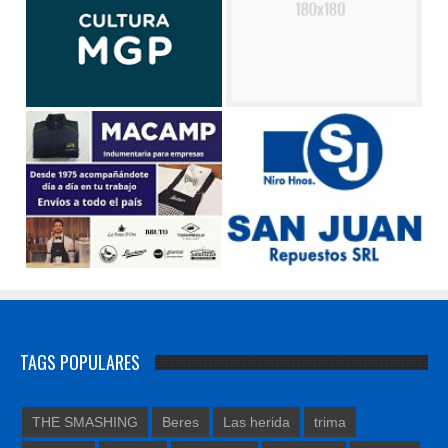
TAGS POPULARES
THE SMASHING
Beres
Las herida
trima