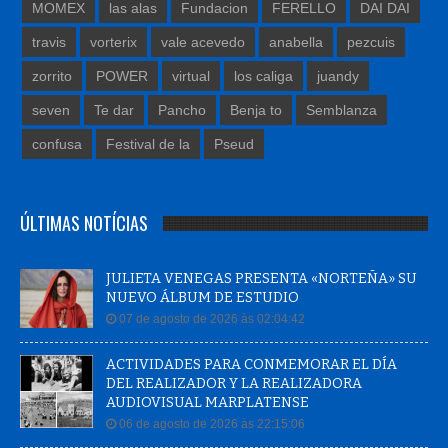
MOMEX
las alas
Fundacion
FERELLO
DAI DAI
travis
vorterix
vale acevedo
anabella
pezcuis
zorrito
POWER
virtual
los caliga
juandy
seven
Te dar
Pancho
Benja to
Semblanza
confusa
Festival de la
Pseud
ÚLTIMAS NOTÍCIAS
JULIETA VENEGAS PRESENTA «NORTEÑA» SU
NUEVO ÁLBUM DE ESTUDIO
07 de agosto de 2026 às 02:04:42
ACTIVIDADES PARA CONMEMORAR EL DÍA
DEL REALIZADOR Y LA REALIZADORA
AUDIOVISUAL MARPLATENSE
06 de agosto de 2026 às 22:15:06