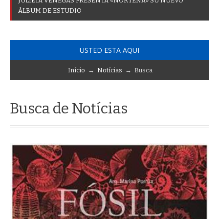
J
U
L
I
E
T
A
V
E
N
E
G
A
S
P
R
E
S
E
N
T
A
«
N
O
R
T
E
Ñ
A
»
S
U
N
U
E
V
O
Á
L
B
U
M
D
E
E
S
T
U
D
I
O
USTED ESTA AQUI
Início
→
Notícias
→ Busca
Busca de Notícias