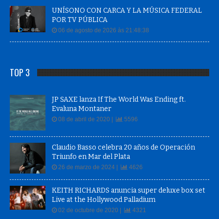
UNÍSONO CON CARCA Y LA MÚSICA FEDERAL
POR TV PÚBLICA
06 de agosto de 2026 às 21:48:38
TOP 3
JP SAXE lanza If The World Was Ending ft.
Evaluna Montaner
08 de abril de 2020 |
5596
Claudio Basso celebra 20 años de Operación
Triunfo en Mar del Plata
26 de marzo de 2024 |
4626
KEITH RICHARDS anuncia super deluxe box set
Live at the Hollywood Palladium
02 de octubre de 2020 |
4321