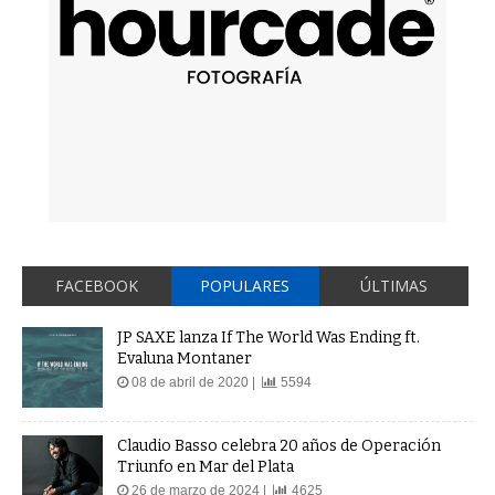
FACEBOOK
POPULARES
ÚLTIMAS
JP SAXE lanza If The World Was Ending ft.
Evaluna Montaner
08 de abril de 2020 |
5594
Claudio Basso celebra 20 años de Operación
Triunfo en Mar del Plata
26 de marzo de 2024 |
4625