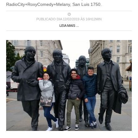
RadioCity+RoxyComedy+Melany, San Luis 1750.
PUBLICADO DIA 12/02/2019 ÀS 16H12MIN
LEIA MAIS ...