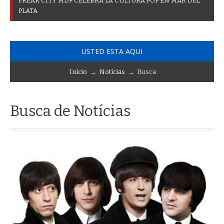
F
R
E
A
K
C
I
T
Y
M
D
P
C
E
L
E
B
R
A
L
A
C
U
L
T
U
R
A
P
O
P
E
N
M
A
R
D
E
L
P
L
A
T
A
USTED ESTA AQUI
Início
→
Notícias
→ Busca
Busca de Notícias