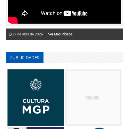
29 de abril de 2026 |
Ver Mas Vídeos
PUBLICIDADES