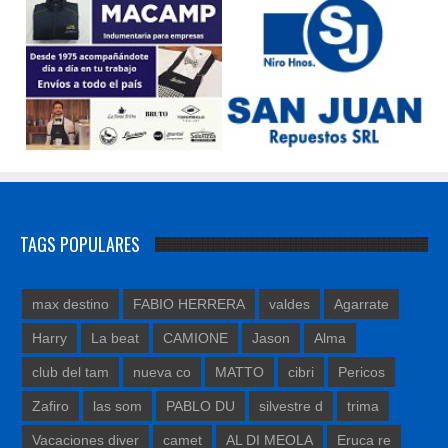
TAGS POPULARES
max destino
FABIO HERRERA
valdes
Agarrate
Harry
La beat
CAMIONE
Jason
Alma
club del tam
nueva co
MATTO
cibri
Pericos
Zafiro
las som
PABLO DU
silvestre d
trima
Vacaciones diver
camet
AL DI MEOLA
Eruca re