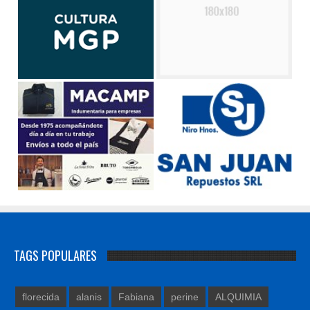
TAGS POPULARES
florecida
alanis
Fabiana
perine
ALQUIMIA