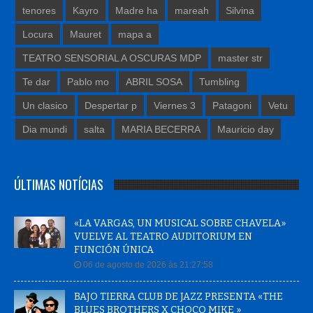
tenores
Kayro
Madre ha
mareah
Silvina
Locura
Mauret
mapa a
TEATRO SENSORIAL A OSCURAS MDP
master str
Te dar
Pablo mo
ABRIL SOSA
Tumbling
Un clasico
Despertar p
Viernes 3
Patagoni
Vetu
Dia mundi
salta
MARIA BECERRA
Mauricio day
ÚLTIMAS NOTÍCIAS
«LA VARGAS, UN MUSICAL SOBRE CHAVELA»
VUELVE AL TEATRO AUDITORIUM EN
FUNCIÓN ÚNICA
06 de agosto de 2026 às 21:27:58
BAJO TIERRA CLUB DE JAZZ PRESENTA «THE
BLUES BROTHERS X CHOCO MIKE »