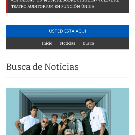
«
L
A
V
A
R
G
A
S
,
U
N
M
U
S
I
C
A
L
S
O
B
R
E
C
H
A
V
E
L
A
»
V
U
E
L
V
E
A
L
T
E
A
T
R
O
A
U
D
I
T
O
R
I
U
M
E
N
F
U
N
C
I
Ó
N
Ú
N
I
C
A
USTED ESTA AQUI
Início
→
Notícias
→ Busca
Busca de Notícias