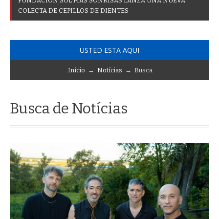
L
L
E
G
A
A
L
A
U
D
I
T
_
USTED ESTA AQUI
Início
→
Notícias
→ Busca
Busca de Notícias