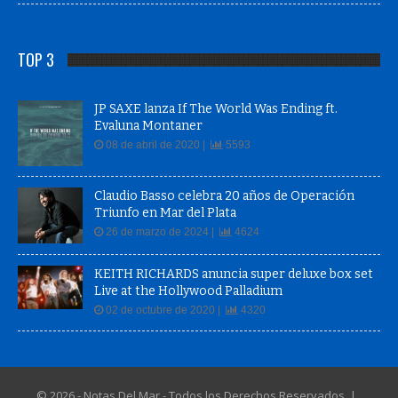
TOP 3
JP SAXE lanza If The World Was Ending ft.
Evaluna Montaner
08 de abril de 2020 |
5593
Claudio Basso celebra 20 años de Operación
Triunfo en Mar del Plata
26 de marzo de 2024 |
4624
KEITH RICHARDS anuncia super deluxe box set
Live at the Hollywood Palladium
02 de octubre de 2020 |
4320
© 2026 - Notas Del Mar - Todos los Derechos Reservados |
QueStreaming