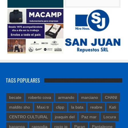
TAGS POPULARES
becate
roberto cova
armando
marciano
CHANI
maldito sho
Maxi tr
clipp
la bata
reabre
Kati
CENTRO CULTURAL
joaquin del
Paz mar
Locura
kapanga
rapsodia
rocio ig
Paran
Pantaleone