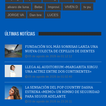
alvaro de luna
Bebe
Improvi
VIVEN D
tv pu
JORGE VA
Dan bre
LUCES
ÚLTIMAS NOTÍCIAS
FUNDACIÓN SOL MÁS SONRISAS LANZA UNA
NUEVA COLECTA DE CEPILLOS DE DIENTES
05 de agosto de 2026 às 01:12:12
LLEGA AL AUDITORIUM «MARGARITA XIRGU.
UNA ACTRIZ ENTRE DOS CONTINENTES»
05 de agosto de 2026 às 01:02:40
LA SENSACIÓN DEL POP COUNTRY DASHA
ESTRENA «MEMO» UN HIMNO DE SEGURIDAD
PARA SEGUIR ADELANTE
03 de agosto de 2026 às 23:26:11