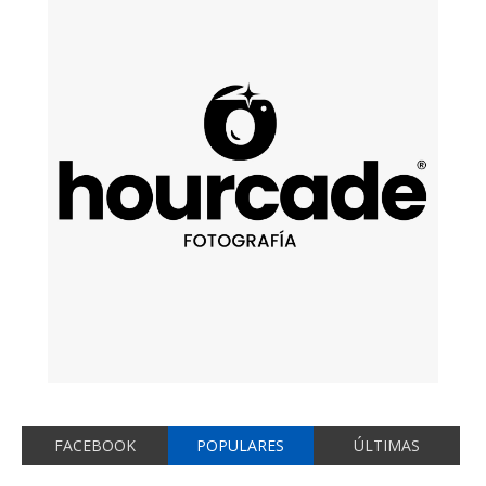
FACEBOOK
POPULARES
ÚLTIMAS
JP SAXE lanza If The World Was Ending ft.