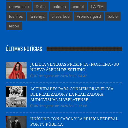
nueva cole
Dalila
paloma
camet
LA ZIM
los ines
la renga
ulises bue
Premios gard
pablo
lebon
ÚLTIMAS NOTÍCIAS
JULIETA VENEGAS PRESENTA «NORTEÑA» SU
NUEVO ÁLBUM DE ESTUDIO
07 de agosto de 2026 às 02:04:42
ACTIVIDADES PARA CONMEMORAR EL DÍA
DEL REALIZADOR Y LA REALIZADORA
AUDIOVISUAL MARPLATENSE
06 de agosto de 2026 às 22:15:06
UNÍSONO CON CARCA Y LA MÚSICA FEDERAL
POR TV PÚBLICA