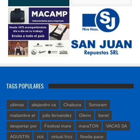
TAGS POPULARES
ultimas
alejandro ca
Chabuca
Sonoram
matambre el
julio fernandez
Glenn
beret
despertar por
Festival mare
maraTON
VACAS SA
AGUSTIN
rick
virtual frizz
Noelia pace