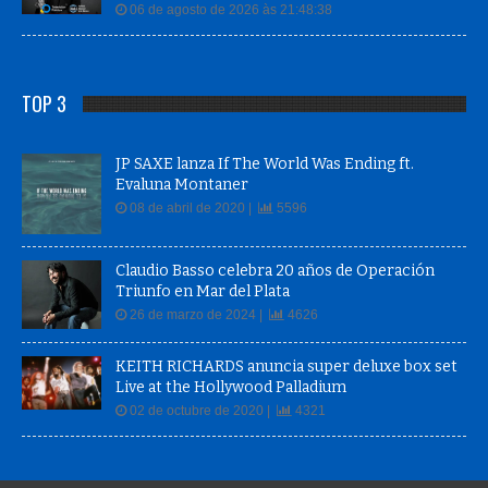
06 de agosto de 2026 às 21:48:38
TOP 3
JP SAXE lanza If The World Was Ending ft.
Evaluna Montaner
08 de abril de 2020 |
5596
Claudio Basso celebra 20 años de Operación
Triunfo en Mar del Plata
26 de marzo de 2024 |
4626
KEITH RICHARDS anuncia super deluxe box set
Live at the Hollywood Palladium
02 de octubre de 2020 |
4321