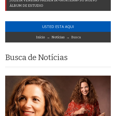
J
U
L
I
E
T
A
V
E
N
E
G
A
S
P
R
E
S
E
N
T
A
«
N
O
R
T
E
Ñ
A
»
S
U
N
U
E
V
O
Á
L
B
U
M
D
E
E
S
T
U
D
I
O
USTED ESTA AQUI
Início
→
Notícias
→ Busca
Busca de Notícias