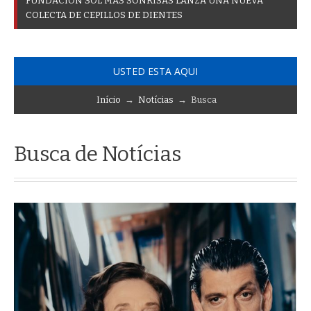
F
U
N
D
A
C
I
Ó
N
S
O
L
M
Á
S
S
O
N
R
I
S
A
S
L
A
N
Z
A
U
N
A
N
U
E
V
A
C
O
L
E
C
T
A
D
E
C
E
P
I
L
L
O
S
D
E
D
I
E
N
T
E
S
USTED ESTA AQUI
Início
→
Notícias
→ Busca
Busca de Notícias