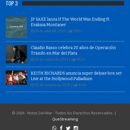
TOP 3
JP SAXE lanza If The World Was Ending ft.
Evaluna Montaner
08 de abril de 2020 |
5593
Claudio Basso celebra 20 años de Operación
Triunfo en Mar del Plata
26 de marzo de 2024 |
4624
KEITH RICHARDS anuncia super deluxe box set
Live at the Hollywood Palladium
02 de octubre de 2020 |
4320
© 2026 - Notas Del Mar - Todos los Derechos Reservados |
QueStreaming