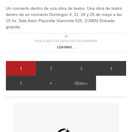
Un concierto dentro de una obra de teatro. Una obra de teatro
dentro de un concierto Domingos 4, 11, 18 y 25 de mayo a las
15 hs. Sala Astor Piazzolla Viamonte 525, (CABA) Entrada
gratuita
PUBLICADO DIA 29/04/2025 ÀS 02H44MIN
LEIA MAIS ...
1
2
3
4
5
Última »