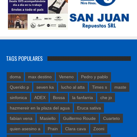
TAGS POPULARES
doma
max destino
Veneno
Pedro y pablo
Querido p
seven ka
lucho al atta
Times s
maste
sinfonica
ADEX
Bossa
la fanfarria
che jo
hazmereir en la plaza del agua
Eruca sativa
fabian vena
Masiello
Guillermo Roude
Cuarteto
quien asesino a
Prain
Clara cava
Zooni