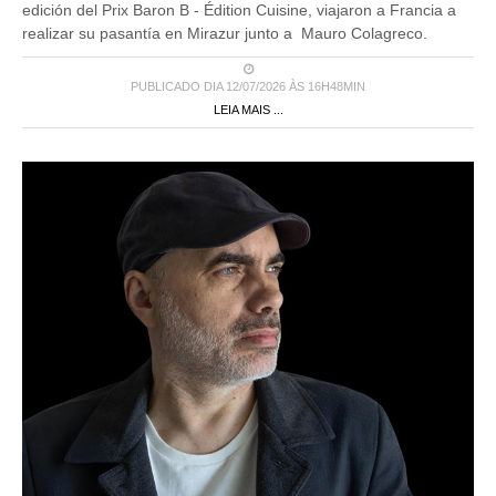
edición del Prix Baron B - Édition Cuisine, viajaron a Francia a
realizar su pasantía en Mirazur junto a Mauro Colagreco.
PUBLICADO DIA 12/07/2026 ÀS 16H48MIN
LEIA MAIS ...