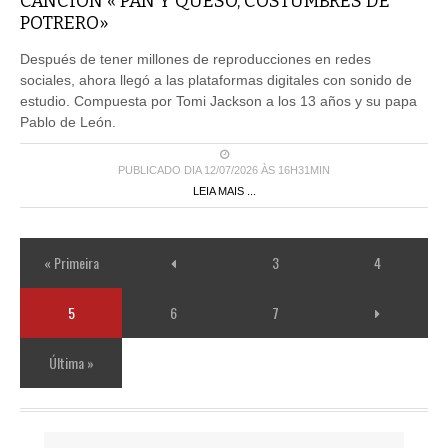
CANCIÓN « PAN Y QUESO, COSTUMBRES DE
POTRERO»
Después de tener millones de reproducciones en redes
sociales, ahora llegó a las plataformas digitales con sonido de
estudio. Compuesta por Tomi Jackson a los 13 años y su papa
Pablo de León.
PUBLICADO DIA 12/07/2026 ÀS 16H31MIN
LEIA MAIS ...
« Primeira
3
4
5
6
7
Última »