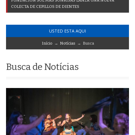
F
U
N
D
A
C
I
Ó
N
S
O
L
M
Á
S
S
O
N
R
I
S
A
S
L
A
N
Z
A
U
N
A
N
U
E
V
A
C
O
L
E
C
T
A
D
E
C
E
P
I
L
L
O
S
D
E
D
I
E
N
T
E
S
USTED ESTA AQUI
Início
→
Notícias
→ Busca
Busca de Notícias