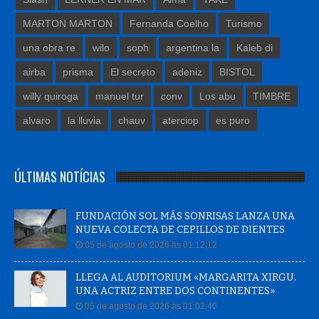
MARTON MARTON
Fernanda Coelho
Turismo
una obra re
wilo
soph
argentina la
Kaleb di
airba
prisma
El secreto
adeniz
BISTOL
willy quiroga
manuel tur
conv
Los abu
TIMBRE
alvaro
la lluvia
chauv
aterciop
es puro
ÚLTIMAS NOTÍCIAS
FUNDACIÓN SOL MÁS SONRISAS LANZA UNA
NUEVA COLECTA DE CEPILLOS DE DIENTES
05 de agosto de 2026 às 01:12:12
LLEGA AL AUDITORIUM «MARGARITA XIRGU.
UNA ACTRIZ ENTRE DOS CONTINENTES»
05 de agosto de 2026 às 01:02:40