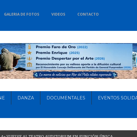
GALERIA DE FOTOS
VIDEOS
CONTACTO
NE
DANZA
DOCUMENTALES
EVENTOS SOLID
L
A
»
V
U
E
L
V
E
A
L
T
E
A
T
R
O
A
U
D
I
T
O
R
I
U
M
E
N
F
U
N
C
I
Ó
N
Ú
N
I
C
A