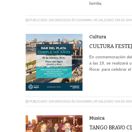
familia.
PUBLICADO DIA 09/02/2019 ÀS 02H26MIN | ATUALIZADO DIA ÀS 00
Cultura
CULTURA FESTE
En conmemoración del 
a las 18, se realizará
Roca- para celebrar el
PUBLICADO DIA 09/02/2019 ÀS 02H16MIN | ATUALIZADO DIA ÀS 00
Musica
TANGO BRAVO C