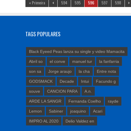
« Primeira
594
595
596
597
598
TAGS POPULARES
Black Eyeed Peas lanza su single y video Mamacita
Abril so
el conve
manuel tur
la fanfarria
son sa
Jorge araujo
la cha
Entre nota
GODSMACK
Decade
Intui
Facundo g
souve
CANCION PARA
A.n.
ARDE LA SANGR
Fernanda Coelho
rayde
Lemon
Sabiner
joaquino
Acari
IMPRO AL 2020
Delio Valdez en