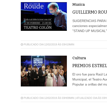
Musica
GUILLERMO ROU
SUGERENCIAS PARA L
canciones especialment
"STAND UP MUSICAL"
PUBLICADO DIA 12/02/2019 ÀS 03H19MIN
Cultura
PREMIOS ESTREL
El oro fue para Raúl L
Municipal, el Teatro A
Popular a orillas del m
PUBLICADO DIA 12/02/2019 ÀS 03H09MIN | ATUALIZADO DIA ÀS 03