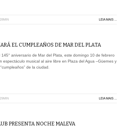
H28MIN
LEIA MAIS ...
JARÁ EL CUMPLEAÑOS DE MAR DEL PLATA
145° aniversario de Mar del Plata, este domingo 10 de febrero
 un espectáculo musical al aire libre en Plaza del Agua –Güemes y
 “cumpleaños” de la ciudad.
H29MIN
LEIA MAIS ...
LUB PRESENTA NOCHE MALEVA