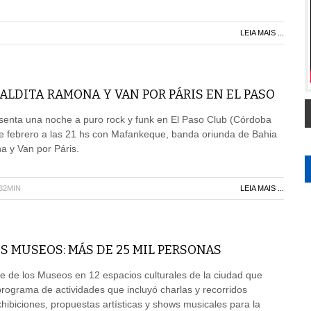
LEIA MAIS ...
LDITA RAMONA Y VAN POR PÁRIS EN EL PASO
senta una noche a puro rock y funk en El Paso Club (Córdoba
e febrero a las 21 hs con Mafankeque, banda oriunda de Bahia
a y Van por Páris.
H32MIN
LEIA MAIS ...
S MUSEOS: MÁS DE 25 MIL PERSONAS
e de los Museos en 12 espacios culturales de la ciudad que
programa de actividades que incluyó charlas y recorridos
hibiciones, propuestas artísticas y shows musicales para la