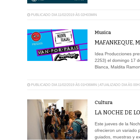
PUBLICADO DIA 11/02/2019 ÀS 02H03MIN
Musica
MAFANKEQUE, MA
Idea Producciones pre
2253) el domingo 17 d
Blanca, Maldita Ramon
PUBLICADO DIA 11/02/2019 ÀS 01H36MIN | ATUALIZADO DIA ÀS 00
Cultura
LA NOCHE DE LO
Este jueves de la Noch
ofrecieron un variado 
guiados, muestras y ex