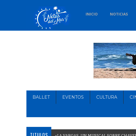
INICIO
NOTICIAS
BALLET
EVENTOS
CULTURA
CI
TITULOS
«
L
A
V
A
R
G
A
S
,
U
N
M
U
S
I
C
A
L
S
O
B
R
E
C
H
A
V
E