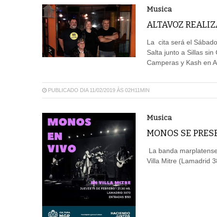
Musica
ALTAVOZ REALI
La cita será el Sábado
Salta junto a Sillas si
Camperas y Kash en Ab
PUBLICADO DIA 11/02/2019 ÀS 02H11MIN
Musica
MONOS SE PRESE
La banda marplatense 
Villa Mitre (Lamadrid 