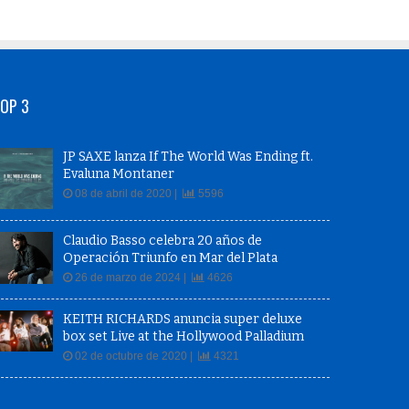
OP 3
JP SAXE lanza If The World Was Ending ft.
Evaluna Montaner
08 de abril de 2020 |
5596
Claudio Basso celebra 20 años de
Operación Triunfo en Mar del Plata
26 de marzo de 2024 |
4626
KEITH RICHARDS anuncia super deluxe
box set Live at the Hollywood Palladium
02 de octubre de 2020 |
4321