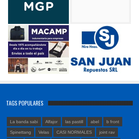
TAGS POPULARES
La banda sabi
Alfajor
las pastill
abel
b front
Spinettang
Velas
CASI NORMALES
joint rav