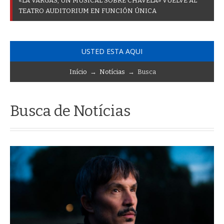
«
L
A
V
A
R
G
A
S
,
U
N
M
U
S
I
C
A
L
S
O
B
R
E
C
H
A
V
E
L
A
»
V
U
E
L
V
E
A
L
T
E
A
T
R
O
A
U
D
I
T
O
R
I
U
M
E
N
F
U
N
C
I
Ó
N
Ú
N
I
C
A
USTED ESTA AQUI
Início
→
Notícias
→ Busca
Busca de Notícias