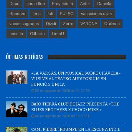
Depe
corso flori
Proyecto ta
Anthr
Daniela
Rondam
ferio
lali
PULSO
Vacaciones diver
vacas sagradas
Dividi
Zorro
VARONA
Quilmes
pase lo
Gilberto
LimoU
ÚLTIMAS NOTÍCIAS
«LA VARGAS, UN MUSICAL SOBRE CHAVELA»
VUELVE AL TEATRO AUDITORIUM EN
FUNCIÓN ÚNICA
06 de agosto de 2026 às 21:27:58
BAJO TIERRA CLUB DE JAZZ PRESENTA «THE
BLUES BROTHERS X CHOCO MIKE »
06 de agosto de 2026 às 19:53:11
CAMI PIERRE IRRUMPE EN LA ESCENA INDIE