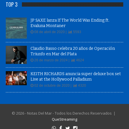
TOP 3
JP SAXE lanza If The World Was Ending ft.
Evaluna Montaner
08 de abril de 2020 |
5593
Claudio Basso celebra 20 años de Operación
Triunfo en Mar del Plata
26 de marzo de 2024 |
4624
KEITH RICHARDS anuncia super deluxe box set
Live at the Hollywood Palladium
02 de octubre de 2020 |
4320
© 2026 - Notas Del Mar - Todos los Derechos Reservados |
QueStreaming