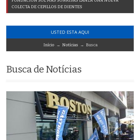
F
U
N
D
A
C
I
Ó
N
S
O
L
M
Á
S
S
O
N
R
I
S
A
S
L
A
N
Z
A
U
N
A
N
U
E
V
A
C
O
L
E
C
T
A
D
E
C
E
P
I
L
L
O
S
D
E
D
I
E
N
T
E
S
USTED ESTA AQUI
Início
→
Notícias
→ Busca
Busca de Notícias