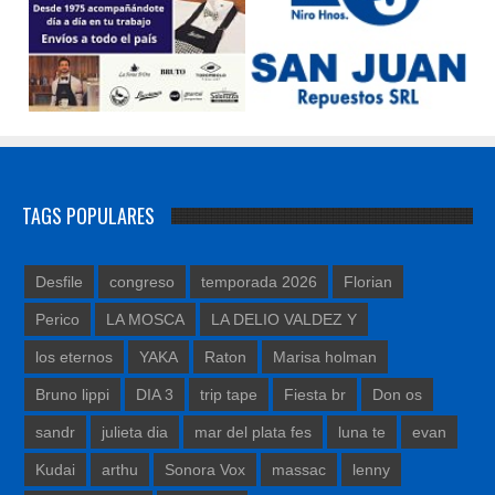
TAGS POPULARES
Desfile
congreso
temporada 2026
Florian
Perico
LA MOSCA
LA DELIO VALDEZ Y
los eternos
YAKA
Raton
Marisa holman
Bruno lippi
DIA 3
trip tape
Fiesta br
Don os
sandr
julieta dia
mar del plata fes
luna te
evan
Kudai
arthu
Sonora Vox
massac
lenny