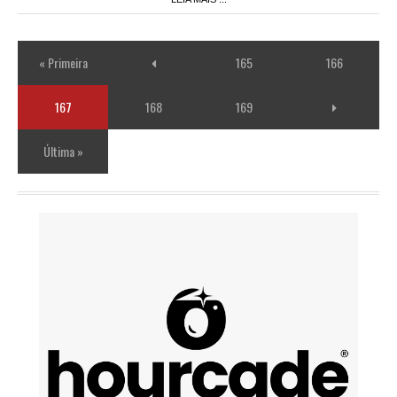
« Primeira
165
166
167
168
169
Última »