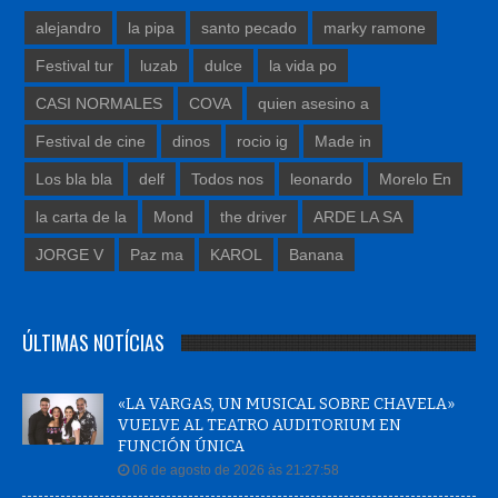
alejandro
la pipa
santo pecado
marky ramone
Festival tur
luzab
dulce
la vida po
CASI NORMALES
COVA
quien asesino a
Festival de cine
dinos
rocio ig
Made in
Los bla bla
delf
Todos nos
leonardo
Morelo En
la carta de la
Mond
the driver
ARDE LA SA
JORGE V
Paz ma
KAROL
Banana
ÚLTIMAS NOTÍCIAS
«LA VARGAS, UN MUSICAL SOBRE CHAVELA»
VUELVE AL TEATRO AUDITORIUM EN
FUNCIÓN ÚNICA
06 de agosto de 2026 às 21:27:58