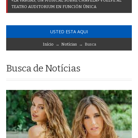
«
L
A
V
A
R
G
A
S
,
U
N
M
U
S
I
C
A
L
S
O
B
R
E
C
H
A
V
E
L
A
»
V
U
E
L
V
E
A
L
T
E
A
T
R
O
A
U
D
I
T
O
R
I
U
M
E
N
F
U
N
C
I
Ó
N
Ú
N
I
C
A
USTED ESTA AQUI
Início
→
Notícias
→ Busca
Busca de Notícias