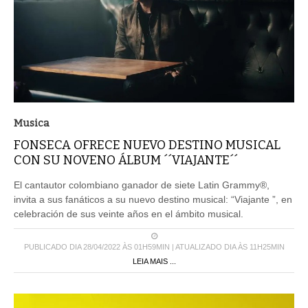
Musica
FONSECA OFRECE NUEVO DESTINO MUSICAL
CON SU NOVENO ÁLBUM ´´VIAJANTE´´
El cantautor colombiano ganador de siete Latin Grammy®,
invita a sus fanáticos a su nuevo destino musical: “Viajante ”, en
celebración de sus veinte años en el ámbito musical.
PUBLICADO DIA 28/04/2022 ÀS 01H59MIN | ATUALIZADO DIA ÀS 11H25MIN
LEIA MAIS ...