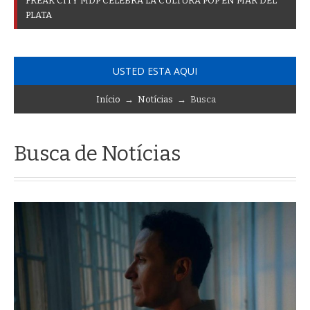
F
R
E
A
K
C
I
T
Y
M
D
P
C
E
L
E
B
R
A
L
A
C
U
L
T
U
R
A
P
O
P
E
N
M
A
R
D
E
L
P
L
A
T
A
USTED ESTA AQUI
Início
→
Notícias
→ Busca
Busca de Notícias