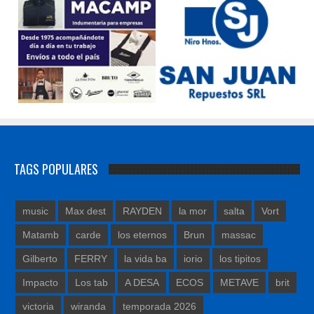
TAGS POPULARES
music
Max dest
RAYDEN
la mor
salta
Vort
Matamb
carde
los eternos
Brun
massac
Gilberto
FERRY
la vida ba
iorio
los tipitos
Impacto
Los tab
A DESA
ECOS
METAVE
brit
victoria
wiranda
temporada 2026