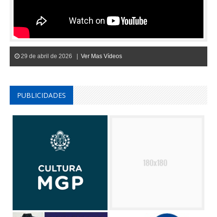
29 de abril de 2026 |
Ver Mas Vídeos
PUBLICIDADES