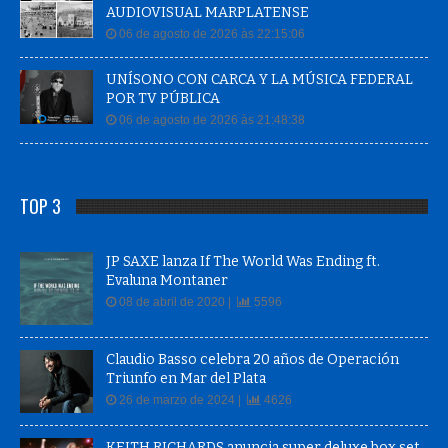
AUDIOVISUAL MARPLATENSE
06 de agosto de 2026 às 22:15:06
UNÍSONO CON CARCA Y LA MÚSICA FEDERAL
POR TV PÚBLICA
06 de agosto de 2026 às 21:48:38
TOP 3
JP SAXE lanza If The World Was Ending ft.
Evaluna Montaner
08 de abril de 2020 |
5596
Claudio Basso celebra 20 años de Operación
Triunfo en Mar del Plata
26 de marzo de 2024 |
4626
KEITH RICHARDS anuncia super deluxe box set