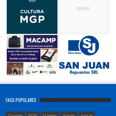
TAGS POPULARES
Caramel
ECHI
la fanfar
el mato
luna te