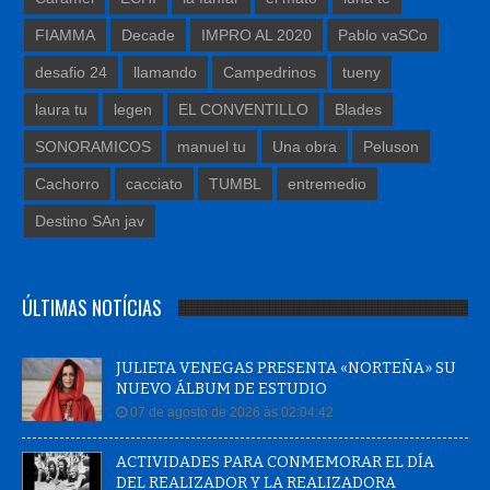
FIAMMA
Decade
IMPRO AL 2020
Pablo vaSCo
desafio 24
llamando
Campedrinos
tueny
laura tu
legen
EL CONVENTILLO
Blades
SONORAMICOS
manuel tu
Una obra
Peluson
Cachorro
cacciato
TUMBL
entremedio
Destino SAn jav
ÚLTIMAS NOTÍCIAS
JULIETA VENEGAS PRESENTA «NORTEÑA» SU
NUEVO ÁLBUM DE ESTUDIO
07 de agosto de 2026 às 02:04:42
ACTIVIDADES PARA CONMEMORAR EL DÍA
DEL REALIZADOR Y LA REALIZADORA