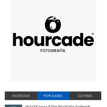
FACEBOOK
POPULARES
ÚLTIMAS
JP SAXE lanza If The World Was Ending ft.