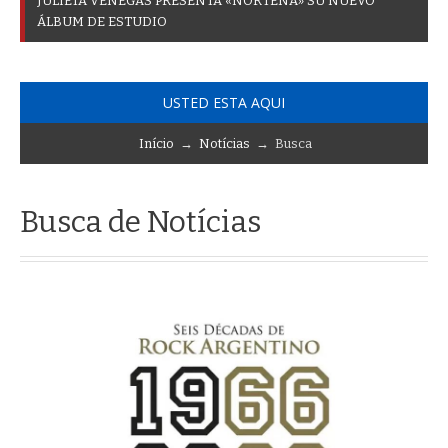
J
U
L
I
E
T
A
V
E
N
E
G
A
S
P
R
E
S
E
N
T
A
«
N
O
R
T
E
Ñ
A
»
S
U
N
U
E
V
O
Á
L
B
U
M
D
E
E
S
T
U
D
I
O
USTED ESTA AQUI
Início
→
Notícias
→ Busca
Busca de Notícias