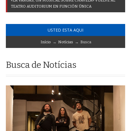
«
L
A
V
A
R
G
A
S
,
U
N
M
U
S
I
C
A
L
S
O
B
R
E
C
H
A
V
E
L
A
»
V
U
E
L
V
E
A
L
T
E
A
T
R
O
A
U
D
I
T
O
R
I
U
M
E
N
F
U
N
C
I
Ó
N
Ú
N
I
C
A
USTED ESTA AQUI
Início
→
Notícias
→ Busca
Busca de Notícias