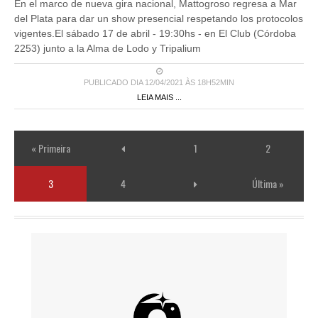
En el marco de nueva gira nacional, Mattogroso regresa a Mar
del Plata para dar un show presencial respetando los protocolos
vigentes.El sábado 17 de abril - 19:30hs - en El Club (Córdoba
2253) junto a la Alma de Lodo y Tripalium
PUBLICADO DIA 12/04/2021 ÀS 18H52MIN
LEIA MAIS ...
« Primeira
1
2
3
4
Última »