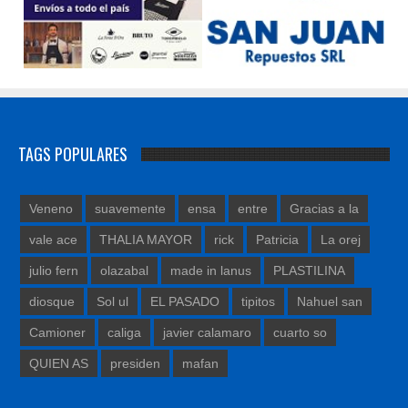
TAGS POPULARES
Veneno
suavemente
ensa
entre
Gracias a la
vale ace
THALIA MAYOR
rick
Patricia
La orej
julio fern
olazabal
made in lanus
PLASTILINA
diosque
Sol ul
EL PASADO
tipitos
Nahuel san
Camioner
caliga
javier calamaro
cuarto so
QUIEN AS
presiden
mafan