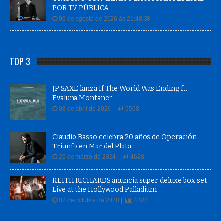
POR TV PÚBLICA
06 de agosto de 2026 às 21:48:38
TOP 3
JP SAXE lanza If The World Was Ending ft.
Evaluna Montaner
08 de abril de 2020 |
5598
Claudio Basso celebra 20 años de Operación
Triunfo en Mar del Plata
26 de marzo de 2024 |
4628
KEITH RICHARDS anuncia super deluxe box set
Live at the Hollywood Palladium
02 de octubre de 2020 |
4322