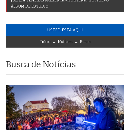
J
U
L
I
E
T
A
V
E
N
E
G
A
S
P
R
E
S
E
N
T
A
«
N
O
R
T
E
Ñ
A
»
S
U
N
U
E
V
O
Á
L
B
U
M
D
E
E
S
T
U
D
I
O
USTED ESTA AQUI
Início
→
Notícias
→ Busca
Busca de Notícias