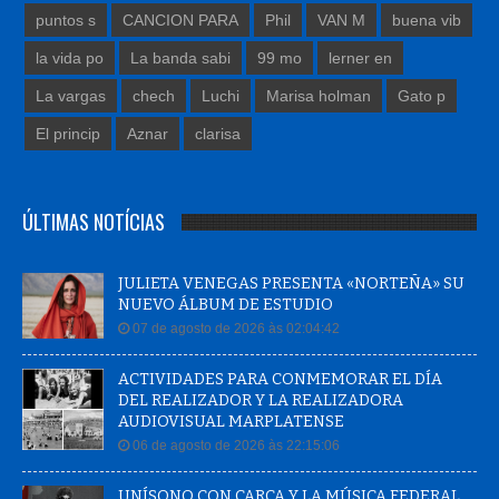
puntos s
CANCION PARA
Phil
VAN M
buena vib
la vida po
La banda sabi
99 mo
lerner en
La vargas
chech
Luchi
Marisa holman
Gato p
El princip
Aznar
clarisa
ÚLTIMAS NOTÍCIAS
JULIETA VENEGAS PRESENTA «NORTEÑA» SU
NUEVO ÁLBUM DE ESTUDIO
07 de agosto de 2026 às 02:04:42
ACTIVIDADES PARA CONMEMORAR EL DÍA
DEL REALIZADOR Y LA REALIZADORA
AUDIOVISUAL MARPLATENSE
06 de agosto de 2026 às 22:15:06
UNÍSONO CON CARCA Y LA MÚSICA FEDERAL