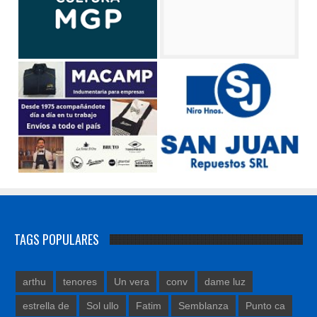
TAGS POPULARES
arthu
tenores
Un vera
conv
dame luz
estrella de
Sol ullo
Fatim
Semblanza
Punto ca