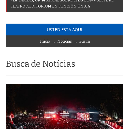
«
L
A
V
A
R
G
A
S
,
U
N
M
U
S
I
C
A
L
S
O
B
R
E
C
H
A
V
E
L
A
»
V
U
E
L
V
E
A
L
T
E
A
T
R
O
A
U
D
I
T
O
R
I
U
M
E
N
F
U
N
C
I
Ó
N
Ú
N
I
C
A
USTED ESTA AQUI
Início
→
Notícias
→ Busca
Busca de Notícias