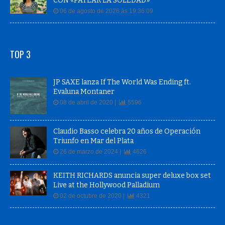
CON «PATEAR LA SOLEDAD»
06 de agosto de 2026 às 19:36:09
TOP 3
JP SAXE lanza If The World Was Ending ft.
Evaluna Montaner
08 de abril de 2020 |
5596
Claudio Basso celebra 20 años de Operación
Triunfo en Mar del Plata
26 de marzo de 2024 |
4626
KEITH RICHARDS anuncia super deluxe box set
Live at the Hollywood Palladium
02 de octubre de 2020 |
4321