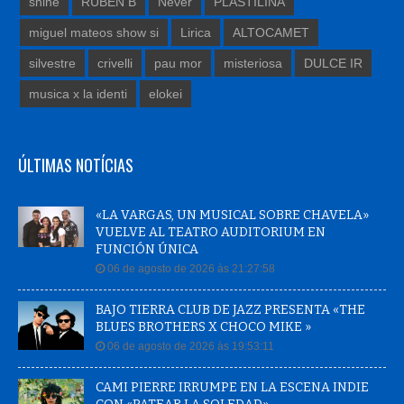
shine
RUBEN B
Never
PLASTILINA
miguel mateos show si
Lirica
ALTOCAMET
silvestre
crivelli
pau mor
misteriosa
DULCE IR
musica x la identi
elokei
ÚLTIMAS NOTÍCIAS
«LA VARGAS, UN MUSICAL SOBRE CHAVELA»
VUELVE AL TEATRO AUDITORIUM EN
FUNCIÓN ÚNICA
06 de agosto de 2026 às 21:27:58
BAJO TIERRA CLUB DE JAZZ PRESENTA «THE
BLUES BROTHERS X CHOCO MIKE »
06 de agosto de 2026 às 19:53:11
CAMI PIERRE IRRUMPE EN LA ESCENA INDIE