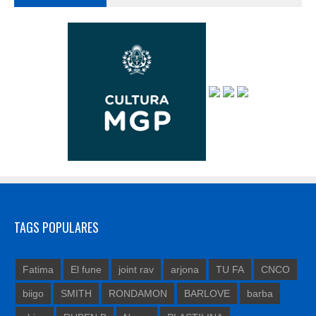
TAGS POPULARES
Fatima
El fune
joint rav
arjona
TU FA
CNCO
biigo
SMITH
RONDAMON
BARLOVE
barba