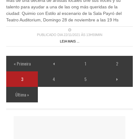
Más de una decena de artistas locales une sus voces y su
talento para ayudar a una de las ong más queridas de la
ciudad: Quimio con Estilo al escenario de la Sala Payró del
Teatro Auditorium, Domingo 28 de noviembre a las 19 Hs
PUBLICADO DIA 22/11/2021 ÀS 13H59MIN
LEIA MAIS ...
« Primeira
1
2
3
4
5
Última »