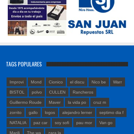
TAGS POPULARES
Improvi
Mond
Cionico
el discu
Nico be
Warr
BISTOL
polvo
CULLEN
Rancheros
Guillermo Roude
Maver
la vida po
cruz m
zorrito
gallo
logos
alejandro lerner
septimo dia f
NATALIA
paz car
soy sofi
pau mor
Van go
Marili
The wa
zara la