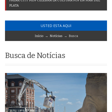
F
R
E
A
K
C
I
T
Y
M
D
P
C
E
L
E
B
R
A
L
A
C
U
L
T
U
R
A
P
O
P
E
N
M
A
R
D
E
L
P
L
A
T
A
USTED ESTA AQUI
Início
→
Notícias
→ Busca
Busca de Notícias