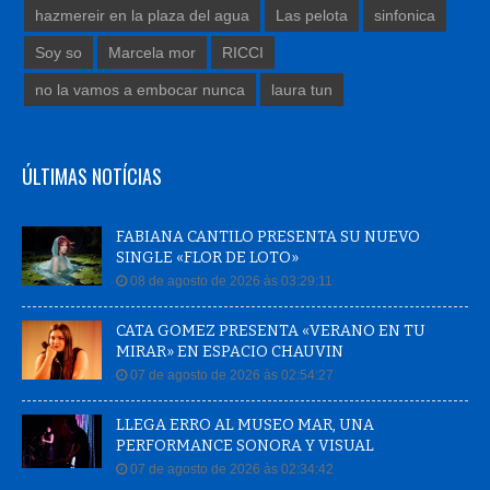
hazmereir en la plaza del agua
Las pelota
sinfonica
Soy so
Marcela mor
RICCI
no la vamos a embocar nunca
laura tun
ÚLTIMAS NOTÍCIAS
FABIANA CANTILO PRESENTA SU NUEVO
SINGLE «FLOR DE LOTO»
08 de agosto de 2026 às 03:29:11
CATA GOMEZ PRESENTA «VERANO EN TU
MIRAR» EN ESPACIO CHAUVIN
07 de agosto de 2026 às 02:54:27
LLEGA ERRO AL MUSEO MAR, UNA
PERFORMANCE SONORA Y VISUAL
07 de agosto de 2026 às 02:34:42