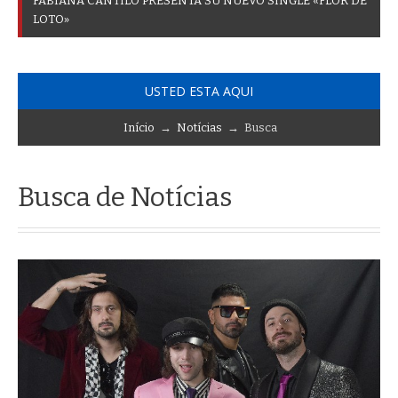
F
A
B
I
A
N
A
C
A
N
T
I
L
O
P
R
E
S
E
N
T
A
S
U
N
U
E
V
O
S
I
N
G
L
E
«
F
L
O
R
D
E
L
O
T
O
»
USTED ESTA AQUI
Início
→
Notícias
→ Busca
Busca de Notícias