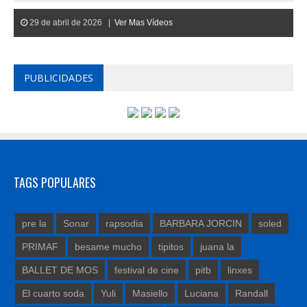
29 de abril de 2026 |
Ver Mas Vídeos
PUBLICIDADES
TAGS POPULARES
pre la
Sonar
rapsodia
BARBARA JORCIN
soled
PRIMAF
besame mucho
tipitos
juana la
BALLET DE MOS
festival de cine
pitb
linxes
El cuarto soda
Yuli
Masiello
Luciana
Randall