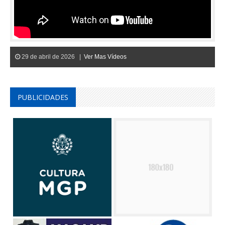
29 de abril de 2026 |
Ver Mas Vídeos
PUBLICIDADES