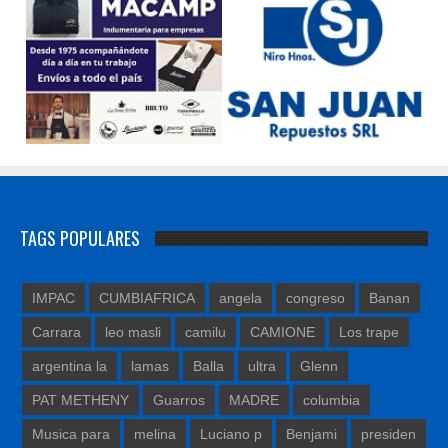
TAGS POPULARES
IMPAC
CUMBIAFRICA
angela
congreso
Banan
Carrara
leo masli
camilu
CAMIONE
Los trape
argentina la
lamas
Balla
ultra
Glenn
PAT METHENY
Guarros
MADRE
columbia
Musica para
melina
Luciano p
Benjami
presiden