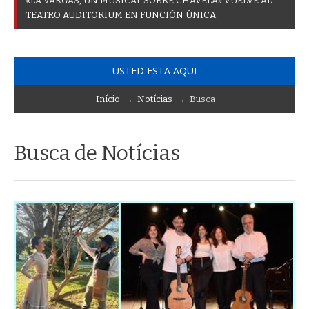
«
L
A
V
A
R
G
A
S
,
U
N
M
U
S
I
C
A
L
S
O
B
R
E
C
H
A
V
E
L
A
»
V
U
E
L
V
E
A
L
T
E
A
T
R
O
A
U
D
I
T
O
R
I
U
M
E
N
F
U
N
C
I
Ó
N
Ú
N
I
C
A
USTED ESTA AQUI
Início
→
Notícias
→ Busca
Busca de Notícias