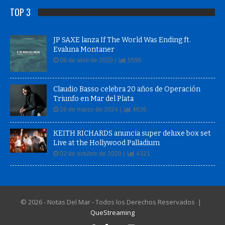
TOP 3
JP SAXE lanza If The World Was Ending ft.
Evaluna Montaner
08 de abril de 2020 |
5595
Claudio Basso celebra 20 años de Operación
Triunfo en Mar del Plata
26 de marzo de 2024 |
4626
KEITH RICHARDS anuncia super deluxe box set
Live at the Hollywood Palladium
02 de octubre de 2020 |
4321
© 2026 - Notas Del Mar - Todos los Derechos Reservados |
QueStreaming