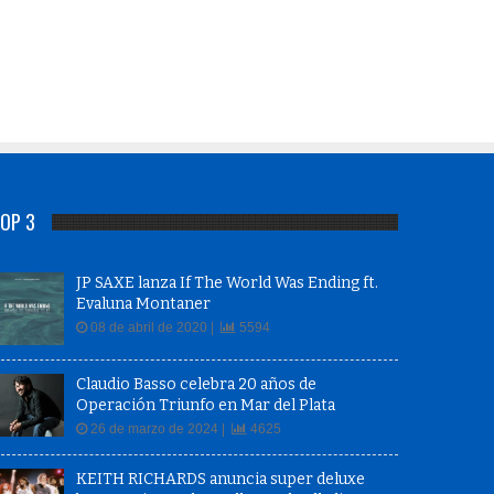
OP 3
JP SAXE lanza If The World Was Ending ft.
Evaluna Montaner
08 de abril de 2020 |
5594
Claudio Basso celebra 20 años de
Operación Triunfo en Mar del Plata
26 de marzo de 2024 |
4625
KEITH RICHARDS anuncia super deluxe