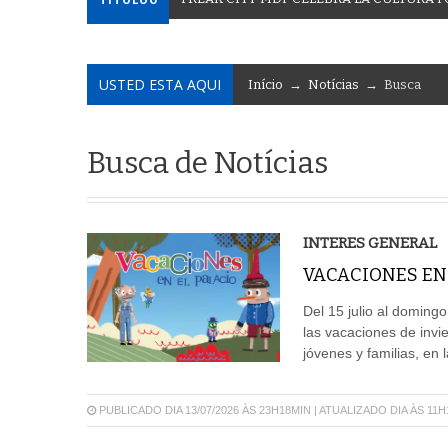
USTED ESTA AQUI
Início
→
Notícias
→ Busca
Busca de Notícias
INTERES GENERAL
VACACIONES EN 
Del 15 julio al doming
las vacaciones de inv
jóvenes y familias, en l
PUBLICADO DIA 13/07/2026 ÀS 23H18MIN | ATUALIZADO DIA ÀS 11