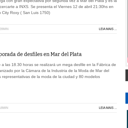
a con gran expectativa por segunda vez a Mar del Plata y es la
ercarte a INXS. Se presenta el Viernes 12 de abril 21:30hs en
o City Roxy ( San Luis 1750)
H28MIN
LEIA MAIS ...
orada de desfiles en Mar del Plata
a las 18.30 horas se realizará un mega desfile en la Fábrica de
nizado por la Cámara de la Industria de la Moda de Mar del
 representativas de la moda de la ciudad y 80 modelos
18MIN
LEIA MAIS ...