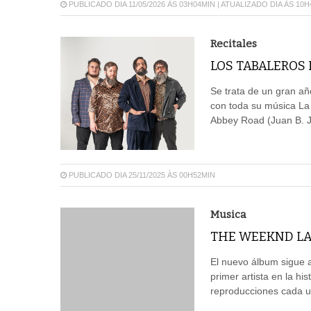
PUBLICADO DIA 11/05/2026 ÀS 03H04MIN | ATUALIZADO DIA ÀS 10
Recitales
LOS TABALEROS 
Se trata de un gran a
con toda su música La 
Abbey Road (Juan B. J
PUBLICADO DIA 25/11/2025 ÀS 00H52MIN
Musica
THE WEEKND LA
El nuevo álbum sigue a
primer artista en la hi
reproducciones cada un