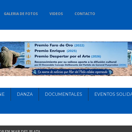
GALERIA DE FOTOS
VIDEOS
CONTACTO
NE
DANZA
DOCUMENTALES
EVENTOS SOLID
O
P
E
N
M
A
R
D
E
L
P
L
A
T
A