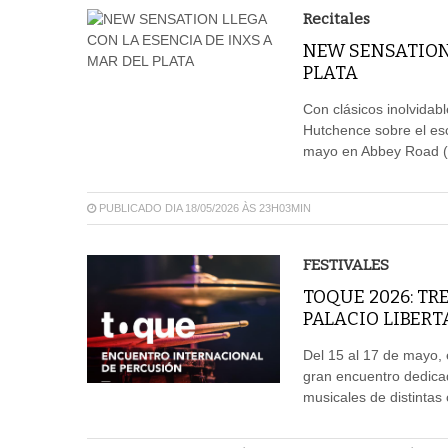
Recitales
NEW SENSATION 
PLATA
Con clásicos inolvidab
Hutchence sobre el esc
mayo en Abbey Road (J
PUBLICADO DIA 18/05/2026 ÀS 23H03MIN
FESTIVALES
TOQUE 2026: TR
PALACIO LIBERT
Del 15 al 17 de mayo, 
gran encuentro dedicad
musicales de distintas 