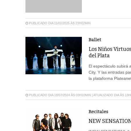
PUBLICADO DIA 11/02/2025 ÀS 23H02MIN
Ballet
Los Niños Virtuo
del Plata
El espectáculo subirá 
City. Y las entradas pa
la plataforma Plateanet
PUBLICADO DIA 18/07/2024 ÀS 03H10MIN | ATUALIZADO DIA ÀS 13
Recitales
NEW SENSATION