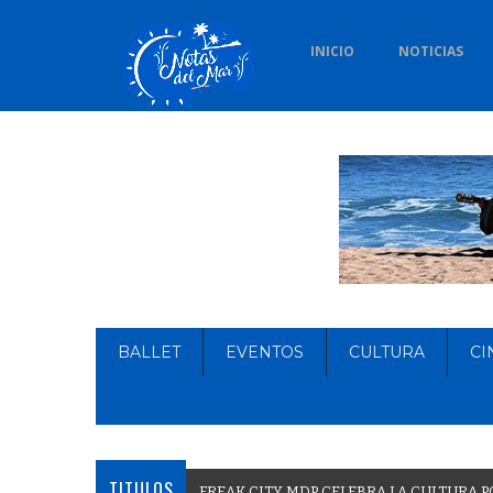
INICIO
NOTICIAS
BALLET
EVENTOS
CULTURA
CI
TITULOS
F
R
E
A
K
C
I
T
Y
M
D
P
C
E
L
E
B
R
A
L
A
C
U
L
T
U
R
A
P