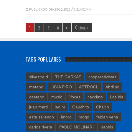
PUBLICADO DIA 29/10/2023 ÀS 21H01MIN
1
2
3
4
Última »
TAGS POPULARES
silvestre d
THE GARKAS
cooperativistas
metano
LIGIA PIRO
ASTROCL
Abril so
caetano
music
Voces
cacciato
Los bla
juan marti
leo m
Gauchito
Chalch
esta saliendo
impro
mogo
fabian vena
carlos rivera
PABLO MOLINARI
nabhis