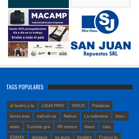
TAGS POPULARES
el teatro y la
LIGIA PIRO
VIRUS
Palabras
leena bae
nahuel va
Nahue
La valentina
Dos i
wisin
Cumbia gra
99 monos
bianc
catu
ESMAY
diosque
es puro
beatles
Franco lu