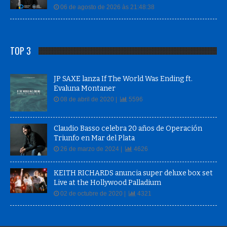
06 de agosto de 2026 às 21:48:38
TOP 3
JP SAXE lanza If The World Was Ending ft.
Evaluna Montaner
08 de abril de 2020 |
5596
Claudio Basso celebra 20 años de Operación
Triunfo en Mar del Plata
26 de marzo de 2024 |
4626
KEITH RICHARDS anuncia super deluxe box set
Live at the Hollywood Palladium
02 de octubre de 2020 |
4321