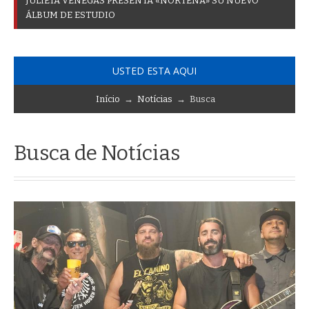
J
U
L
I
E
T
A
V
E
N
E
G
A
S
P
R
E
S
E
N
T
A
«
N
O
R
T
E
Ñ
A
»
S
U
N
U
E
V
O
Á
L
B
U
M
D
E
E
S
T
U
D
I
O
USTED ESTA AQUI
Início
→
Notícias
→ Busca
Busca de Notícias