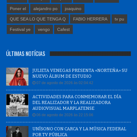
Poner el
alejandro po
joaquino
QUE SEA LO QUE TENGA Q
FABIO HERRERA
tv pu
Festival ye
vengo
Cafest
ÚLTIMAS NOTÍCIAS
JULIETA VENEGAS PRESENTA «NORTEÑA» SU
NUEVO ÁLBUM DE ESTUDIO
07 de agosto de 2026 às 02:04:42
ACTIVIDADES PARA CONMEMORAR EL DÍA
DEL REALIZADOR Y LA REALIZADORA
AUDIOVISUAL MARPLATENSE
06 de agosto de 2026 às 22:15:06
UNÍSONO CON CARCA Y LA MÚSICA FEDERAL
POR TV PÚBLICA