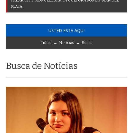
F
R
E
A
K
C
I
T
Y
M
D
P
C
E
L
E
B
R
A
L
A
C
U
L
T
U
R
A
P
O
P
E
N
M
A
R
D
E
L
P
L
A
T
A
USTED ESTA AQUI
Início
→
Notícias
→ Busca
Busca de Notícias