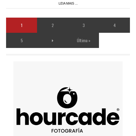
LEIA MAIS ...
1
2
3
4
5
Última »