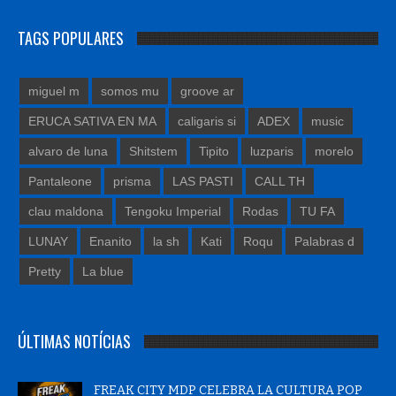
TAGS POPULARES
miguel m
somos mu
groove ar
ERUCA SATIVA EN MA
caligaris si
ADEX
music
alvaro de luna
Shitstem
Tipito
luzparis
morelo
Pantaleone
prisma
LAS PASTI
CALL TH
clau maldona
Tengoku Imperial
Rodas
TU FA
LUNAY
Enanito
la sh
Kati
Roqu
Palabras d
Pretty
La blue
ÚLTIMAS NOTÍCIAS
FREAK CITY MDP CELEBRA LA CULTURA POP