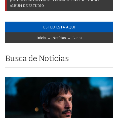
J
U
L
I
E
T
A
V
E
N
E
G
A
S
P
R
E
S
E
N
T
A
«
N
O
R
T
E
Ñ
A
»
S
U
N
U
E
V
O
Á
L
B
U
M
D
E
E
S
T
U
D
I
O
USTED ESTA AQUI
Início
→
Notícias
→ Busca
Busca de Notícias