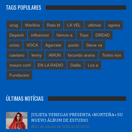
TAGS POPULARES
urug
Marilina
Rata bl
LA VEL
ultimas
agnea
Depech
influencer
Vamos a
Toyo
DREAD
uniso
VOCA
Agarrate
punto
Steve va
caetano
lenny
AMUN
facundo arana
Todos nos
mauro conf
EN LA RADIO
Dalila
Los a
Fundacion
ÚLTIMAS NOTÍCIAS
JULIETA VENEGAS PRESENTA «NORTEÑA» SU
NUEVO ÁLBUM DE ESTUDIO
07 de agosto de 2026 às 02:04:42