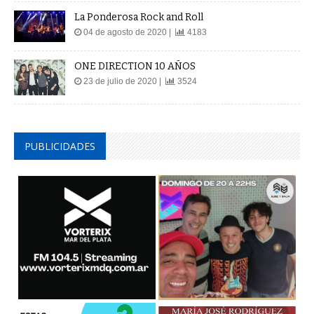
La Ponderosa Rock and Roll
04 de agosto de 2020 |
4183
ONE DIRECTION 10 AÑOS
23 de julio de 2020 |
3524
PUBLICIDADES