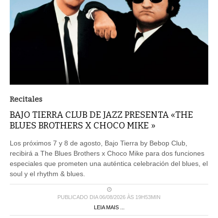
Recitales
BAJO TIERRA CLUB DE JAZZ PRESENTA «THE
BLUES BROTHERS X CHOCO MIKE »
Los próximos 7 y 8 de agosto, Bajo Tierra by Bebop Club,
recibirá a The Blues Brothers x Choco Mike para dos funciones
especiales que prometen una auténtica celebración del blues, el
soul y el rhythm & blues.
PUBLICADO DIA 06/08/2026 ÀS 19H53MIN
LEIA MAIS ...