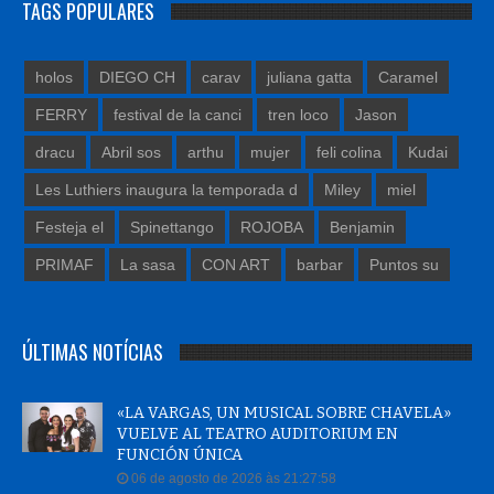
TAGS POPULARES
holos
DIEGO CH
carav
juliana gatta
Caramel
FERRY
festival de la canci
tren loco
Jason
dracu
Abril sos
arthu
mujer
feli colina
Kudai
Les Luthiers inaugura la temporada d
Miley
miel
Festeja el
Spinettango
ROJOBA
Benjamin
PRIMAF
La sasa
CON ART
barbar
Puntos su
ÚLTIMAS NOTÍCIAS
«LA VARGAS, UN MUSICAL SOBRE CHAVELA»
VUELVE AL TEATRO AUDITORIUM EN
FUNCIÓN ÚNICA
06 de agosto de 2026 às 21:27:58