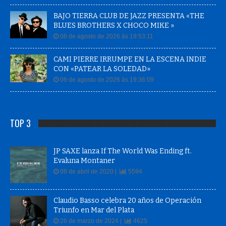
BAJO TIERRA CLUB DE JAZZ PRESENTA «THE
BLUES BROTHERS X CHOCO MIKE »
06 de agosto de 2026 às 19:53:11
CAMI PIERRE IRRUMPE EN LA ESCENA INDIE
CON «PATEAR LA SOLEDAD»
06 de agosto de 2026 às 19:36:09
TOP 3
JP SAXE lanza If The World Was Ending ft.
Evaluna Montaner
08 de abril de 2020 |
5594
Claudio Basso celebra 20 años de Operación
Triunfo en Mar del Plata
26 de marzo de 2024 |
4625