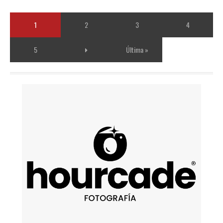
1
2
3
4
5
Última »