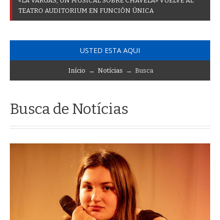
«
L
A
V
A
R
G
A
S
,
U
N
M
U
S
I
C
A
L
S
O
B
R
E
C
H
A
V
E
L
A
»
V
U
E
L
V
E
A
L
T
E
A
T
R
O
A
U
D
I
T
O
R
I
U
M
E
N
F
U
N
C
I
Ó
N
Ú
N
I
C
A
USTED ESTA AQUI
Início
→
Notícias
→ Busca
Busca de Notícias