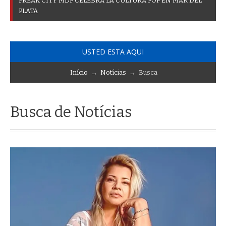
F
R
E
A
K
C
I
T
Y
M
D
P
C
E
L
E
B
R
A
L
A
C
U
L
T
U
R
A
P
O
P
E
N
M
A
R
D
E
L
P
L
A
T
A
USTED ESTA AQUI
Início
→
Notícias
→ Busca
Busca de Notícias