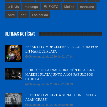
la lluvia
matungo
EL EXITO
Mei co
marciano
Abre
Kati
Las herida
ÚLTIMAS NOTÍCIAS
FREAK CITY MDP CELEBRA LA CULTURA POP
EN MAR DEL PLATA
06 de agosto de 2026 às 01:17:14
FUROR POR LA INAUGURACIÓN DE ARENA
MARDEL PLATA JUNTO A LOS FABULOSOS
CADILLACS.
06 de agosto de 2026 às 01:08:39
EL PUERTO VUELVE A SONAR CON BRUTA Y
ALAN GRASSI
06 de agosto de 2026 às 00:56:58