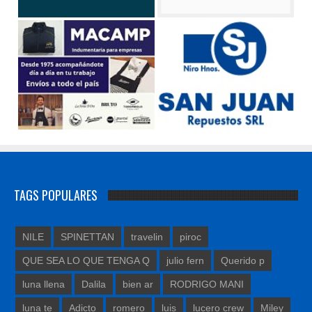
TAGS POPULARES
NILE
SPINETTAN
travelin
piroc
QUE SEA LO QUE TENGA Q
julio fern
Querido p
luna llena
Dalila
bien ar
RODRIGO MANI
luna te
Adicto
romero
luis
lucero crew
Miley