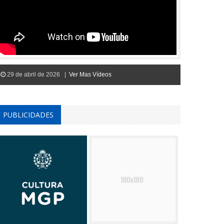
29 de abril de 2026 |
Ver Mas Vídeos
PUBLICIDADES