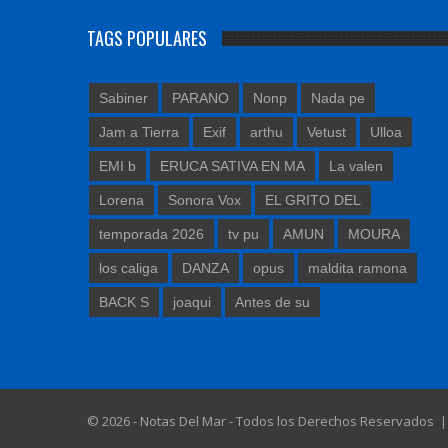
TAGS POPULARES
Sabiner
PARANO
Nonp
Nada pe
Jam a Tierra
Exif
arthu
Vetust
Ulloa
EMI b
ERUCA SATIVA EN MA
La valen
Lorena
Sonora Vox
EL GRITO DEL
temporada 2026
tv pu
AMUN
MOURA
los caliga
DANZA
opus
maldita ramona
BACK S
joaqui
Antes de su
© 2026 - Notas Del Mar - Todos los Derechos Reservados 