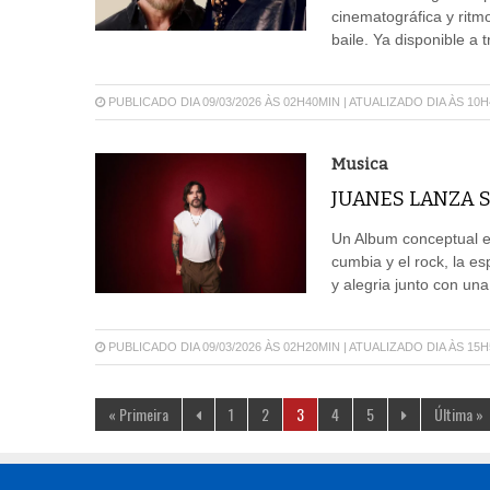
cinematográfica y ritmo
baile. Ya disponible a
PUBLICADO DIA 09/03/2026 ÀS 02H40MIN | ATUALIZADO DIA ÀS 10
Musica
JUANES LANZA 
Un Album conceptual en
cumbia y el rock, la es
y alegria junto con un
PUBLICADO DIA 09/03/2026 ÀS 02H20MIN | ATUALIZADO DIA ÀS 15
« Primeira
1
2
3
4
5
Última »