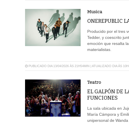
Musica
ONEREPUBLIC L
Producido por el tres
Tedder, y coescrito ju
emoción que resalta la
materialistas.
PUBLICADO DIA 13/04/2026 ÀS 21H54MIN | ATUALIZADO DIA ÀS 10
Teatro
EL GALPÓN DE L
FUNCIONES
La sala ubicada en Juj
María Cámpora y Emili
unipersonal de Wanda 