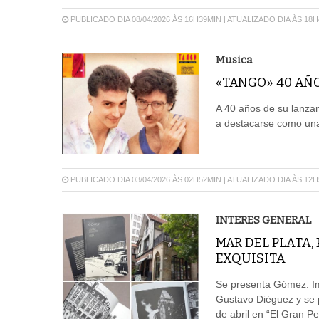
PUBLICADO DIA 08/04/2026 ÀS 16H39MIN | ATUALIZADO DIA ÀS 18
Musica
«TANGO» 40 AÑO
A 40 años de su lanzam
a destacarse como una 
PUBLICADO DIA 03/04/2026 ÀS 02H52MIN | ATUALIZADO DIA ÀS 12
INTERES GENERAL
MAR DEL PLATA,
EXQUISITA
Se presenta Gómez. Im
Gustavo Diéguez y se p
de abril en “El Gran Pe