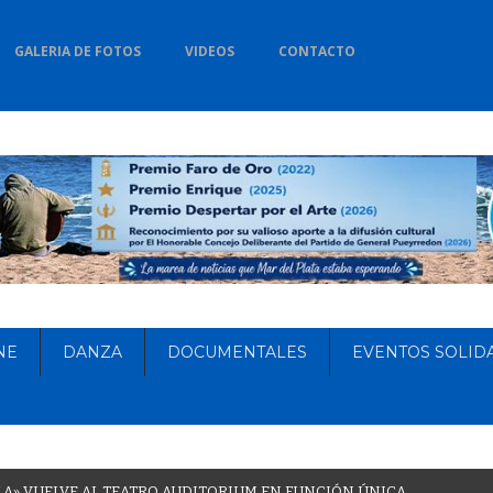
GALERIA DE FOTOS
VIDEOS
CONTACTO
NE
DANZA
DOCUMENTALES
EVENTOS SOLID
L
A
»
V
U
E
L
V
E
A
L
T
E
A
T
R
O
A
U
D
I
T
O
R
I
U
M
E
N
F
U
N
C
I
Ó
N
Ú
N
I
C
A