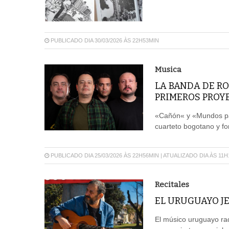
PUBLICADO DIA 30/03/2026 ÀS 22H53MIN
Musica
LA BANDA DE R
PRIMEROS PROY
«Cañón« y «Mundos par
cuarteto bogotano y f
PUBLICADO DIA 25/03/2026 ÀS 22H56MIN | ATUALIZADO DIA ÀS 11
Recitales
EL URUGUAYO JE
El músico uruguayo rad