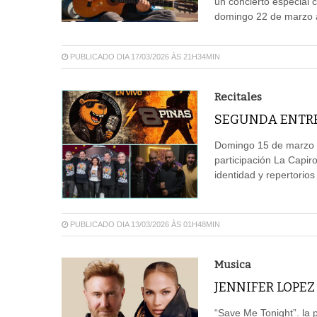
un concierto especial 
domingo 22 de marzo a
PUBLICADO DIA 17/03/2026 ÀS 21H34MIN
Recitales
SEGUNDA ENTRE
Domingo 15 de marzo a 
participación La Capir
identidad y repertorios
PUBLICADO DIA 13/03/2026 ÀS 01H48MIN
Musica
JENNIFER LOPEZ
“Save Me Tonight”. la