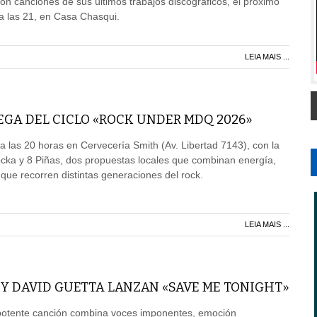
con canciones de sus últimos trabajos discográficos, el próximo
 las 21, en Casa Chasqui.
LEIA MAIS ...
GA DEL CICLO «ROCK UNDER MDQ 2026»
las 20 horas en Cervecería Smith (Av. Libertad 7143), con la
ocka y 8 Piñas, dos propuestas locales que combinan energía,
 que recorren distintas generaciones del rock.
LEIA MAIS ...
 Y DAVID GUETTA LANZAN «SAVE ME TONIGHT»
 potente canción combina voces imponentes, emoción