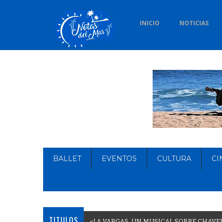
INICIO
NOTICIAS
BALLET
EVENTOS
CULTURA
CI
TITULOS
«
L
A
V
A
R
G
A
S
,
U
N
M
U
S
I
C
A
L
S
O
B
R
E
C
H
A
V
E