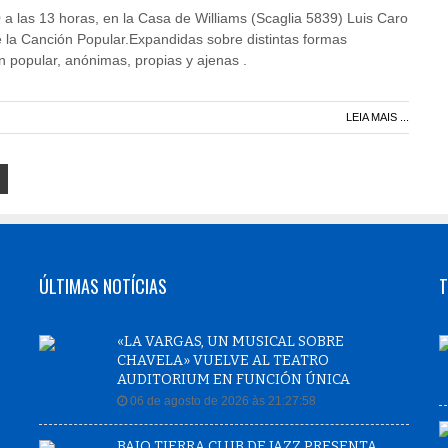
a las 13 horas, en la Casa de Williams (Scaglia 5839) Luis Caro
 la Canción Popular.Expandidas sobre distintas formas
n popular, anónimas, propias y ajenas .
LEIA MAIS ...
ÚLTIMAS NOTÍCIAS
T
«LA VARGAS, UN MUSICAL SOBRE
CHAVELA» VUELVE AL TEATRO
AUDITORIUM EN FUNCIÓN ÚNICA
06 de agosto de 2026 às 21:27:58
BAJO TIERRA CLUB DE JAZZ PRESENTA