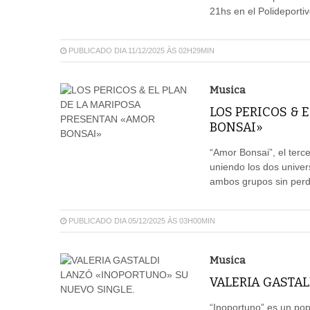
21hs en el Polideportiv
PUBLICADO DIA 11/12/2025 ÀS 02H29MIN
Musica
LOS PERICOS & 
BONSAI»
“Amor Bonsai”, el terce
uniendo los dos univer
ambos grupos sin perd
PUBLICADO DIA 05/12/2025 ÀS 03H00MIN
Musica
VALERIA GASTAL
“Inoportuno” es un pop