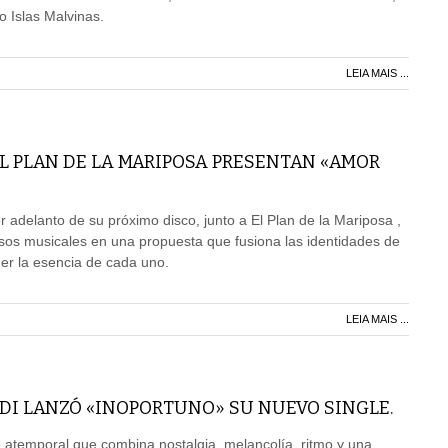
o Islas Malvinas.
LEIA MAIS ...
EL PLAN DE LA MARIPOSA PRESENTAN «AMOR
r adelanto de su próximo disco, junto a El Plan de la Mariposa ,
sos musicales en una propuesta que fusiona las identidades de
er la esencia de cada uno.
LEIA MAIS ...
DI LANZÓ «INOPORTUNO» SU NUEVO SINGLE.
 atemporal que combina nostalgia, melancolía, ritmo y una