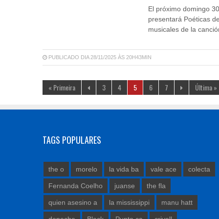
El próximo domingo 30 
presentará Poéticas de
musicales de la canció
PUBLICADO DIA 28/11/2025 ÀS 20H43MIN
« Primeira
3
4
5
6
7
Última »
TAGS POPULARES
the o
morelo
la vida ba
vale ace
colecta
Fernanda Coelho
juanse
the fla
quien asesino a
la mississippi
manu hatt