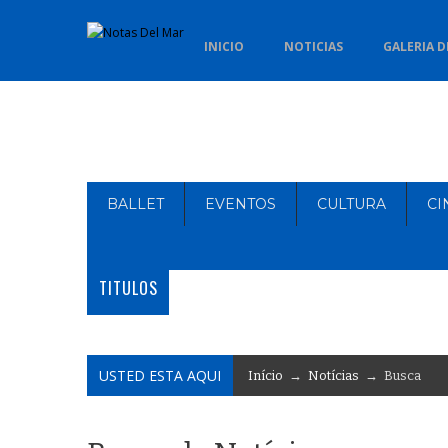
INICIO
NOTICIAS
GALERIA D
BALLET
EVENTOS
CULTURA
CI
TITULOS
USTED ESTA AQUI
Início
→
Notícias
→ Busca