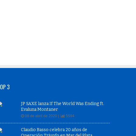
OP 3
JP SAXE lanza If The World Was Ending ft.
Evaluna Montaner
08 de abril de 2020 |
5594
Claudio Basso celebra 20 años de
Operación Triunfo en Mar del Plata