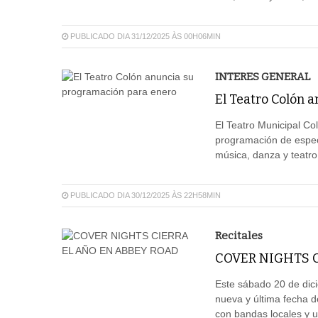
PUBLICADO DIA 31/12/2025 ÀS 00H06MIN
INTERES GENERAL
El Teatro Colón 
El Teatro Municipal Co
programación de espec
música, danza y teatro
PUBLICADO DIA 30/12/2025 ÀS 22H58MIN
Recitales
COVER NIGHTS C
Este sábado 20 de dic
nueva y última fecha de
con bandas locales y 