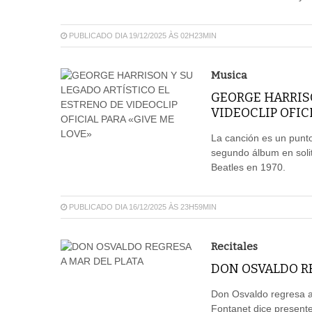
PUBLICADO DIA 19/12/2025 ÀS 02H23MIN
Musica
GEORGE HARRISO
VIDEOCLIP OFIC
La canción es un punto
segundo álbum en solit
Beatles en 1970.
PUBLICADO DIA 16/12/2025 ÀS 23H59MIN
Recitales
DON OSVALDO R
Don Osvaldo regresa a
Fontanet dice presente