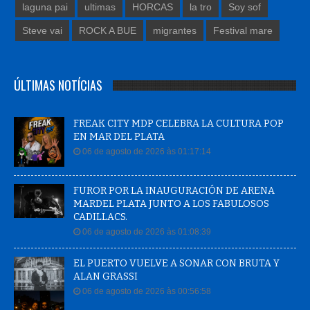
laguna pai
ultimas
HORCAS
la tro
Soy sof
Steve vai
ROCK A BUE
migrantes
Festival mare
ÚLTIMAS NOTÍCIAS
FREAK CITY MDP CELEBRA LA CULTURA POP
EN MAR DEL PLATA
06 de agosto de 2026 às 01:17:14
FUROR POR LA INAUGURACIÓN DE ARENA
MARDEL PLATA JUNTO A LOS FABULOSOS
CADILLACS.
06 de agosto de 2026 às 01:08:39
EL PUERTO VUELVE A SONAR CON BRUTA Y
ALAN GRASSI
06 de agosto de 2026 às 00:56:58