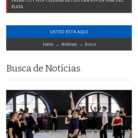
F
R
E
A
K
C
I
T
Y
M
D
P
C
E
L
E
B
R
A
L
A
C
U
L
T
U
R
A
P
O
P
E
N
M
A
R
D
E
L
P
L
A
T
A
USTED ESTA AQUI
Início
→
Notícias
→ Busca
Busca de Notícias