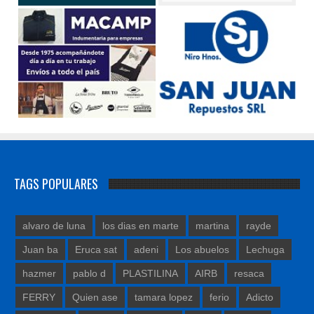
TAGS POPULARES
alvaro de luna
los dias en marte
martina
rayde
Juan ba
Eruca sat
adeni
Los abuelos
Lechuga
hazmer
pablo d
PLASTILINA
AIRB
resaca
FERRY
Quien ase
tamara lopez
ferio
Adicto