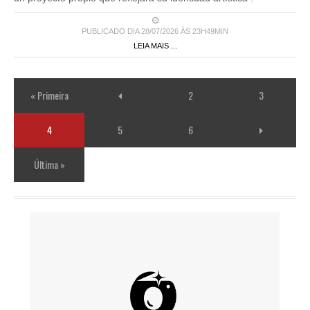
PUBLICADO DIA 28/07/2026 ÀS 23H49MIN
LEIA MAIS ...
« Primeira
2
3
4
5
6
Última »