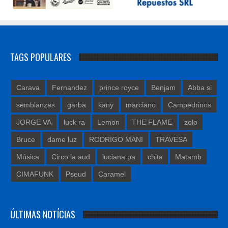
TAGS POPULARES
Carava
Fernandez
prince royce
Benjam
Abba si
semblanzas
garba
kany
marciano
Campedrinos
JORGE VA
luck ra
Lemon
THE FLAME
zolo
Bruce
dame luz
RODRIGO MANI
TRAVESA
Música
Circo la aud
luciana pa
chita
Matamb
CIMAFUNK
Pseud
Caramel
ÚLTIMAS NOTÍCIAS