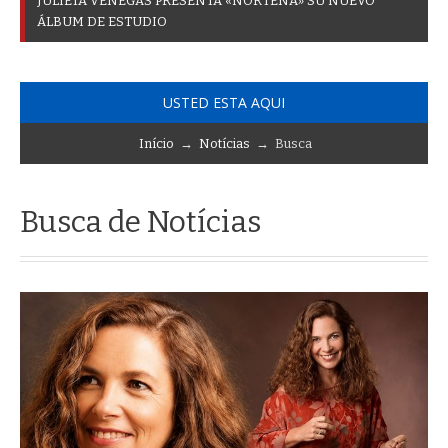
J
U
L
I
E
T
A
V
E
N
E
G
A
S
P
R
E
S
E
N
T
A
«
N
O
R
T
E
Ñ
A
»
S
U
N
U
E
V
O
Á
L
B
U
M
D
E
E
S
T
U
D
I
O
USTED ESTA AQUI
Início
→
Notícias
→ Busca
Busca de Notícias