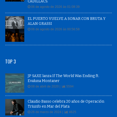
CADILLACS.
06 de agosto de 2026 às 01:08:39
EL PUERTO VUELVE A SONAR CON BRUTA Y
ALAN GRASSI
06 de agosto de 2026 às 00:56:58
TOP 3
JP SAXE lanza If The World Was Ending ft.
Evaluna Montaner
08 de abril de 2020 |
5594
Claudio Basso celebra 20 años de Operación
Triunfo en Mar del Plata
26 de marzo de 2024 |
4625