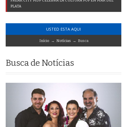
F
R
E
A
K
C
I
T
Y
M
D
P
C
E
L
E
B
R
A
L
A
C
U
L
T
U
R
A
P
O
P
E
N
M
A
R
D
E
L
P
L
A
T
A
USTED ESTA AQUI
Início
→
Notícias
→ Busca
Busca de Notícias