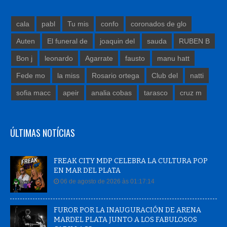
cala
pabl
Tu mis
confo
coronados de glo
Auten
El funeral de
joaquin del
sauda
RUBEN B
Bon j
leonardo
Agarrate
fausto
manu hatt
Fede mo
la miss
Rosario ortega
Club del
natti
sofia macc
apeir
analia cobas
tarasco
cruz m
ÚLTIMAS NOTÍCIAS
FREAK CITY MDP CELEBRA LA CULTURA POP
EN MAR DEL PLATA
06 de agosto de 2026 às 01:17:14
FUROR POR LA INAUGURACIÓN DE ARENA
MARDEL PLATA JUNTO A LOS FABULOSOS