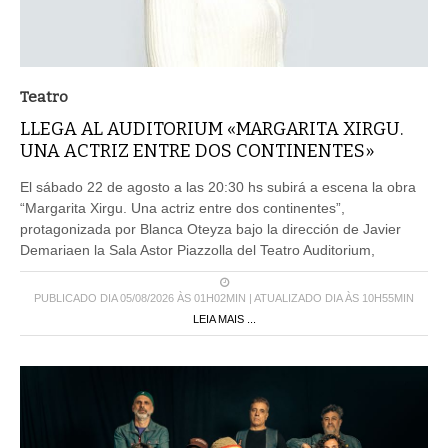
Teatro
LLEGA AL AUDITORIUM «MARGARITA XIRGU.
UNA ACTRIZ ENTRE DOS CONTINENTES»
El sábado 22 de agosto a las 20:30 hs subirá a escena la obra
“Margarita Xirgu. Una actriz entre dos continentes”,
protagonizada por Blanca Oteyza bajo la dirección de Javier
Demariaen la Sala Astor Piazzolla del Teatro Auditorium,
PUBLICADO DIA 05/08/2026 ÀS 01H02MIN | ATUALIZADO DIA ÀS 10H55MIN
LEIA MAIS ...