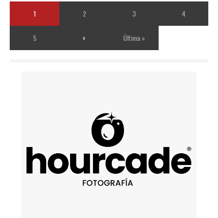
1
2
3
4
5
Última »