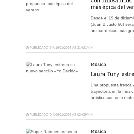
Con dinosaurios, 
más épica del ve
Desde el 19 de diciem
(Juan B Justo 60) será
animatrónicos más gra
PUBLICADO DIA 19/11/2025 ÀS 21H21MIN
Musica
Laura Tuny: estr
Una propuesta fresca y
trayectoria en la músi
artístico con este mat
PUBLICADO DIA 06/11/2025 ÀS 02H39MIN
Musica