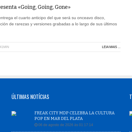
esenta «Going, Going, Gone»
ntrega el cuarto anticipo del que será su onceavo disco,
ión de rarezas y versiones grabadas a lo largo de sus últimos
H41MIN
LEIA MAIS ...
ÚLTIMAS NOTÍCIAS
T
FREAK CITY MDP CELEBRA LA CULTURA
POP EN MAR DEL PLATA
06 de agosto de 2026 às 01:17:14