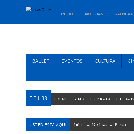
INICIO
NOTICIAS
GALERIA D
BALLET
EVENTOS
CULTURA
CI
TITULOS
F
R
E
A
K
C
I
T
Y
M
D
P
C
E
L
E
B
R
A
L
A
C
U
L
T
U
R
A
P
USTED ESTA AQUI
Início
→
Notícias
→ Busca