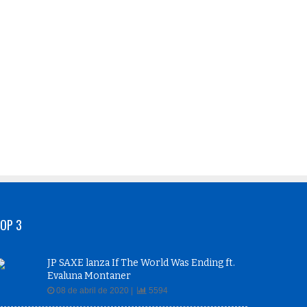
OP 3
JP SAXE lanza If The World Was Ending ft.
Evaluna Montaner
08 de abril de 2020 |
5594