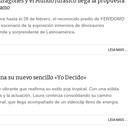
dragones y el Mundo Jurásico llega la propuesta
rano
bre hasta el 28 de febrero, el reconocido predio de FERIDOMO
 escenario de la exposición inmersiva de dinosaurios
nde y sorprendente de Latinoamérica.
LEIA MAIS ...
ena su nuevo sencillo «Yo Decido»
 vibrante que reafirma su estilo pop tropical. Con una sólida
ca y la actuación, Laura continúa consolidando su camino
erial, que llega acompañado de un videoclip lleno de energía.
LEIA MAIS ...