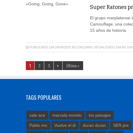
Super Ratones pr
El grupo marplatense e
Camouflage, una colecc
15 años de historia.
PUBLICADO DIA 24/09/2025 ÀS 23H12MIN | ATUALIZADO DIA ÀS 10
1
2
3
Última »
TAGS POPULARES
vale ace
marcela morelo
los paisajes
Pablo mo
Vuelve el di
duran duran
SER pre