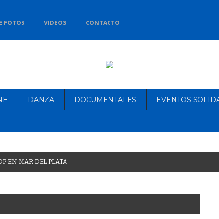
E FOTOS
VIDEOS
CONTACTO
NE
DANZA
DOCUMENTALES
EVENTOS SOLID
O
P
E
N
M
A
R
D
E
L
P
L
A
T
A