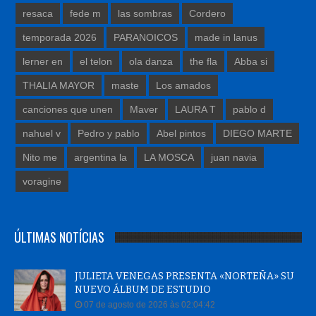
resaca
fede m
las sombras
Cordero
temporada 2026
PARANOICOS
made in lanus
lerner en
el telon
ola danza
the fla
Abba si
THALIA MAYOR
maste
Los amados
canciones que unen
Maver
LAURA T
pablo d
nahuel v
Pedro y pablo
Abel pintos
DIEGO MARTE
Nito me
argentina la
LA MOSCA
juan navia
voragine
ÚLTIMAS NOTÍCIAS
JULIETA VENEGAS PRESENTA «NORTEÑA» SU
NUEVO ÁLBUM DE ESTUDIO
07 de agosto de 2026 às 02:04:42