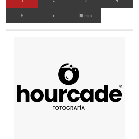
5
Última »