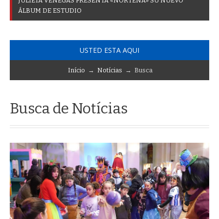
J
U
L
I
E
T
A
V
E
N
E
G
A
S
P
R
E
S
E
N
T
A
«
N
O
R
T
E
Ñ
A
»
S
U
N
U
E
V
O
Á
L
B
U
M
D
E
E
S
T
U
D
I
O
USTED ESTA AQUI
Início
→
Notícias
→ Busca
Busca de Notícias