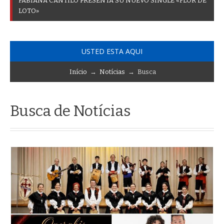
F
A
B
I
A
N
A
C
A
N
T
I
L
O
P
R
E
S
E
N
T
A
S
U
N
U
E
V
O
S
I
N
G
L
E
«
F
L
O
R
D
E
L
O
T
O
»
USTED ESTA AQUI
Início
→
Notícias
→ Busca
Busca de Notícias