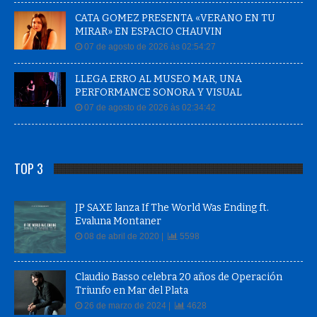
CATA GOMEZ PRESENTA «VERANO EN TU
MIRAR» EN ESPACIO CHAUVIN
07 de agosto de 2026 às 02:54:27
LLEGA ERRO AL MUSEO MAR, UNA
PERFORMANCE SONORA Y VISUAL
07 de agosto de 2026 às 02:34:42
TOP 3
JP SAXE lanza If The World Was Ending ft.
Evaluna Montaner
08 de abril de 2020 |
5598
Claudio Basso celebra 20 años de Operación
Triunfo en Mar del Plata
26 de marzo de 2024 |
4628