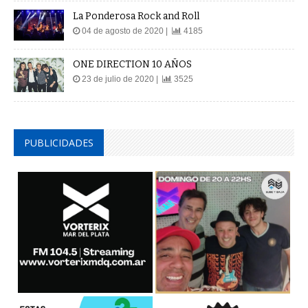
La Ponderosa Rock and Roll
04 de agosto de 2020 |
4185
ONE DIRECTION 10 AÑOS
23 de julio de 2020 |
3525
PUBLICIDADES