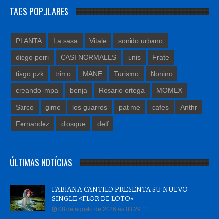
TAGS POPULARES
PLANTA
La sasa
Vitale
sonido urbano
diego perri
CASI NORMALES
unis
Frate
tiago pzk
trimo
MANE
Turismo
Nonino
creando impa
benja
Rosario ortega
MOMEX
Sarco
gime
los guarros
pat me
cafes
Anthr
Fernandez
diosque
delf
ÚLTIMAS NOTÍCIAS
FABIANA CANTILO PRESENTA SU NUEVO
SINGLE «FLOR DE LOTO»
08 de agosto de 2026 às 03:29:11