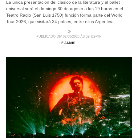
La única presentación del clásico de la literatura y el ballet
universal será el domingo 30 de agosto a las 19 horas en el
Teatro Radio (San Luis 1750) función forma parte del World
Tour 2026, que visitará 34 países, entre ellos Argentina.
PUBLICADO DIA 07/08/2026 ÀS 02H29MIN
LEIA MAIS ...